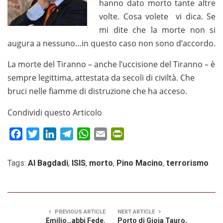
hanno dato morto tante altre
volte. Cosa volete vi dica. Se
mi dite che la morte non si
augura a nessuno…in questo caso non sono d’accordo.
La morte del Tiranno – anche l’uccisione del Tiranno – è
sempre legittima, attestata da secoli di civiltà. Che
bruci nelle fiamme di distruzione che ha acceso.
Condividi questo Articolo
Facebook
Twitter
LinkedIn
Telegram
WhatsApp
Email
PrintFriendly
Tags:
Al Bagdadi
,
ISIS
,
morto
,
Pino Macino
,
terrorismo
PREVIOUS ARTICLE
NEXT ARTICLE
Emilio…abbi Fede.
Porto di Gioia Tauro,