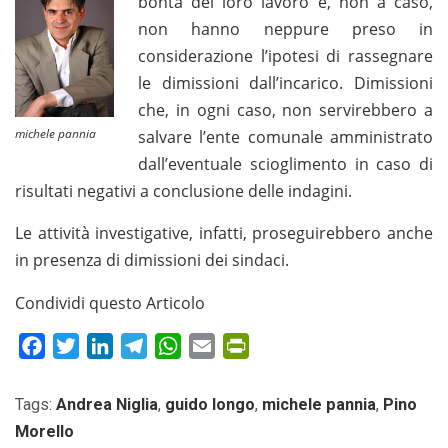
bontà del loro lavoro e, non a caso,
non hanno neppure preso in
considerazione l’ipotesi di rassegnare
le dimissioni dall’incarico. Dimissioni
che, in ogni caso, non servirebbero a
michele pannia
salvare l’ente comunale amministrato
dall’eventuale scioglimento in caso di
risultati negativi a conclusione delle indagini.
Le attività investigative, infatti, proseguirebbero anche
in presenza di dimissioni dei sindaci.
Condividi questo Articolo
Facebook
Twitter
LinkedIn
Telegram
WhatsApp
Email
PrintFriendly
Tags:
Andrea Niglia
,
guido longo
,
michele pannia
,
Pino
Morello