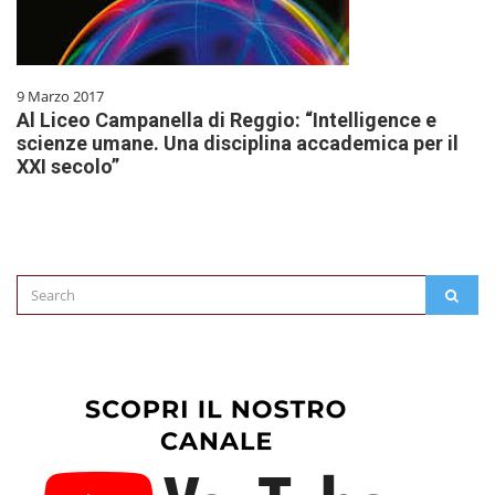
9 Marzo 2017
Al Liceo Campanella di Reggio: “Intelligence e
scienze umane. Una disciplina accademica per il
XXI secolo”
Search
SEAR
for: