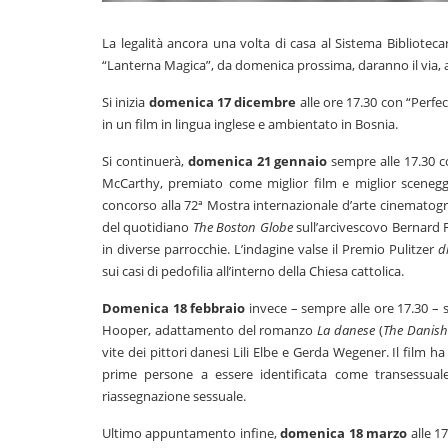
La legalità ancora una volta di casa al Sistema Biblioteca
“Lanterna Magica”, da domenica prossima, daranno il via, all
Si inizia
domenica 17 dicembre
alle ore 17.30 con “Perfe
in un film in lingua inglese e ambientato in Bosnia.
Si continuerà,
domenica 21 gennaio
sempre alle 17.30 co
McCarthy, premiato come miglior film e miglior sceneggia
concorso alla 72ª Mostra internazionale d’arte cinematograf
del quotidiano
The Boston Globe
sull’arcivescovo Bernard F
in diverse parrocchie. L’indagine valse il Premio Pulitzer
d
sui casi di pedofilia all’interno della Chiesa cattolica.
Domenica 18 febbraio
invece – sempre alle ore 17.30 – s
Hooper, adattamento del romanzo
La danese
(
The Danish
vite dei pittori danesi Lili Elbe e Gerda Wegener. Il film 
prime persone a essere identificata come transessuale
riassegnazione sessuale.
Ultimo appuntamento infine,
domenica 18 marzo
alle 1