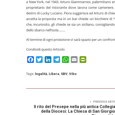
a New York, nel 1943. Arturo Giammarresi, palermitano emi
proprietario del ristorante dove lavora come cameriere. 
destro di Lucky Luciano. Flora suggerisce ad Arturo di chie
accetta la proposta ma in un bar chiede un bicchiere di “wa
che, incuriosito, gli chiede se sia un siciliano, consigliand
dello sbarco nell’isola……..
Al termine di ogni proiezione vi sarà spazio per un confront
Condividi questo Articolo
Facebook
Twitter
LinkedIn
Telegram
WhatsApp
Email
PrintFriendly
Tags:
legalità
,
Libera
,
SBV
,
Vibo
PREVIOUS ARTI
Il rito del Presepe nella più antica Collegi
della Diocesi: La Chiesa di San Giorgio