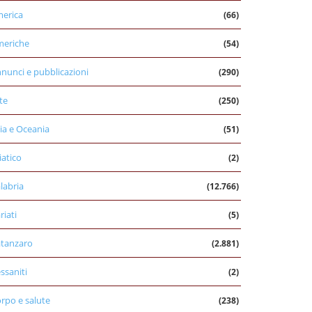
erica
(66)
eriche
(54)
nunci e pubblicazioni
(290)
te
(250)
ia e Oceania
(51)
iatico
(2)
labria
(12.766)
riati
(5)
tanzaro
(2.881)
ssaniti
(2)
rpo e salute
(238)