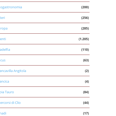
nogastronomia
(200)
teri
(256)
uropa
(285)
enti
(1.205)
ladelfia
(110)
cus
(63)
ancavilla Angitola
(2)
ancica
(4)
oia Tauro
(84)
percorsi di Clio
(44)
nadi
(17)