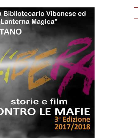
Se
for