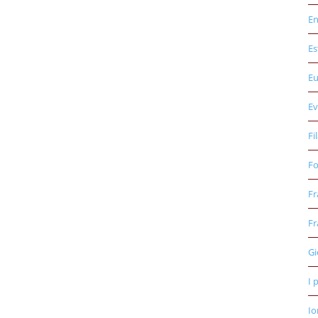
E
Es
E
Ev
Fi
Fo
Fr
Fr
Gi
I 
Io