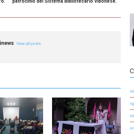
ro.
patrocinio del Sistema Bibliotecario Vibonese.
einews
View all posts
C
Af
Ag
Al
A