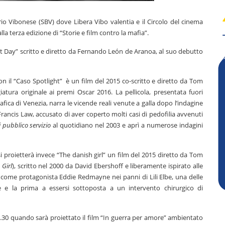
rio Vibonese (SBV) dove Libera Vibo valentia e il Circolo del cinema
a terza edizione di “Storie e film contro la mafia”.
ct Day” scritto e diretto da Fernando León de Aranoa, al suo debutto
n il “Caso Spotlight” è un film del 2015 co-scritto e diretto da Tom
tura originale ai premi Oscar 2016. La pellicola, presentata fuori
ica di Venezia, narra le vicende reali venute a galla dopo l’indagine
rancis Law, accusato di aver coperto molti casi di pedofilia avvenuti
i pubblico servizio
al quotidiano nel 2003 e aprì a numerose indagini
i proietterà invece “The danish girl” un film del 2015 diretto da Tom
 Girl
), scritto nel 2000 da David Ebershoff e liberamente ispirato alle
ha come protagonista Eddie Redmayne nei panni di Lili Elbe,
una delle
 e la prima a essersi sottoposta a un intervento chirurgico di
7.30 quando sarà proiettato il film “In guerra per amore” ambientato