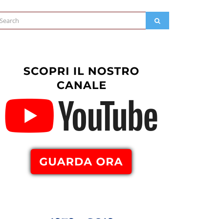
arch
SEARCH
: