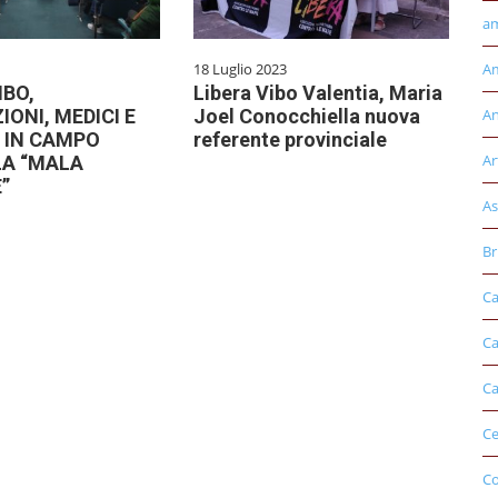
am
18 Luglio 2023
Am
IBO,
Libera Vibo Valentia, Maria
ONI, MEDICI E
Joel Conocchiella nuova
An
I IN CAMPO
referente provinciale
Ar
A “MALA
”
As
Br
Ca
Ca
Ca
Ce
Co