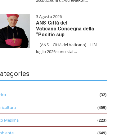
associazioni CLAAI ENERGI…
3 Agosto 2026
ANS-Città del
Vaticano:Consegna della
“Positio sup…
(ANS – Città del Vaticano) – Il 31
luglio 2026 sono stat…
ategories
rica
(32)
ricoltura
(459)
to Mesima
(223)
mbiente
(649)