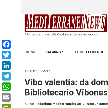
Rilancio culturale dalla Calabria in Italia e nel mondo
HOME
CALABRIA
TEO INTELLIGENCE
Facebook
Twitter
11 Dicembre 2017
LinkedIn
Vibo valentia: da dom
Telegram
Bibliotecario Vibonese
WhatsApp
Author:
Redazione Mediterraneinews
Nessun comm
Email