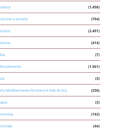
osenza
(1.458)
stume e società
(794)
onaca
(2.491)
otone
(414)
uba
(7)
lturalmente
(1.561)
asà
(3)
eta Mediterranea Nicotera è stile di vita
(256)
apia
(3)
conomia
(143)
itoriale
(44)