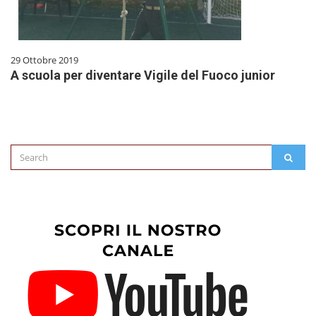
29 Ottobre 2019
A scuola per diventare Vigile del Fuoco junior
Search
SEAR
for: