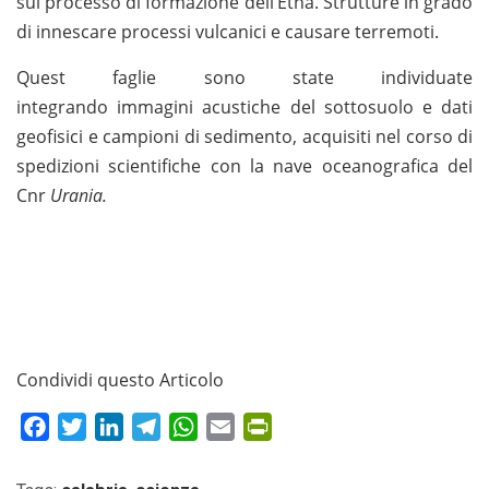
sul processo di formazione dell’Etna. Strutture in grado
di innescare processi vulcanici e causare terremoti.
Quest faglie sono state individuate
integrando
immagini acustiche del sottosuolo e dati
geofisici e campioni di sedimento, acquisiti nel corso di
spedizioni scientifiche con la nave oceanografica del
Cnr
Urania.
Condividi questo Articolo
Facebook
Twitter
LinkedIn
Telegram
WhatsApp
Email
PrintFriendly