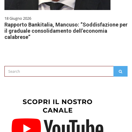
18 Giugno 2026
Rapporto Bankitalia, Mancuso: “Soddisfazione per
il graduale consolidamento dell’economia
calabrese”
Search
SEAR
for: