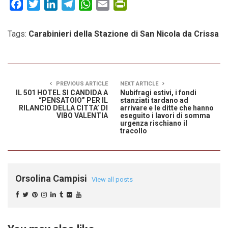
Facebook
Twitter
LinkedIn
Telegram
WhatsApp
Email
PrintFriendly
Tags:
Carabinieri della Stazione di San Nicola da Crissa
PREVIOUS ARTICLE
NEXT ARTICLE
IL 501 HOTEL SI CANDIDA A
Nubifragi estivi, i fondi
“PENSATOIO” PER IL
stanziati tardano ad
RILANCIO DELLA CITTA’ DI
arrivare e le ditte che hanno
VIBO VALENTIA
eseguito i lavori di somma
urgenza rischiano il
tracollo
Orsolina Campisi
View all posts