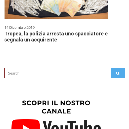
14 Dicembre 2019
Tropea, la polizia arresta uno spacciatore e
segnala un acquirente
Search
SEAR
for: