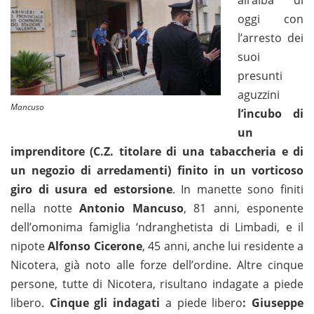
all’alba di
oggi con
l’arresto dei
suoi
presunti
aguzzini
Mancuso
l’incubo di
un
imprenditore (C.Z. titolare di una tabaccheria e di
un negozio di arredamenti)
finito in un vorticoso
giro di usura ed estorsione
. In manette sono finiti
nella notte
Antonio Mancuso
, 81 anni, esponente
dell’omonima famiglia ‘ndranghetista di Limbadi, e il
nipote
Alfonso Cicerone
, 45 anni, anche lui residente a
Nicotera, già noto alle forze dell’ordine. Altre cinque
persone, tutte di Nicotera, risultano indagate a piede
libero.
Cinque gli indagati
a piede libero
: Giuseppe