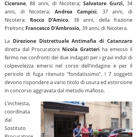
Cicerone
, 88 anni, di Nicotera;
Salvatore Gurzì,
34
anni, di Nicotera;
Andrea Campisi
, 37 anni, di
Nicotera;
Rocco D’Amico
, 38 anni, della frazione
Preitoni;
Francesco D’Ambrosio,
39 anni, di Nicotera.
La
Direzione Distrettuale Antimafia di Catanzaro
diretta dal Procuratore
Nicola Gratteri
ha emesso il
fermo nei confronti dei due indagati per i gravi indizi di
colpevolezza emersi nel corso dell’indagine e per il
pericolo di fuga ritenuto “fondatissimo”. I 7 soggetti
devono rispondere a vario titolo di usura ed estorsione
in concorso aggravata dal metodo mafioso.
L’inchiesta,
coordinata
dal
Sostituto
Procuratore