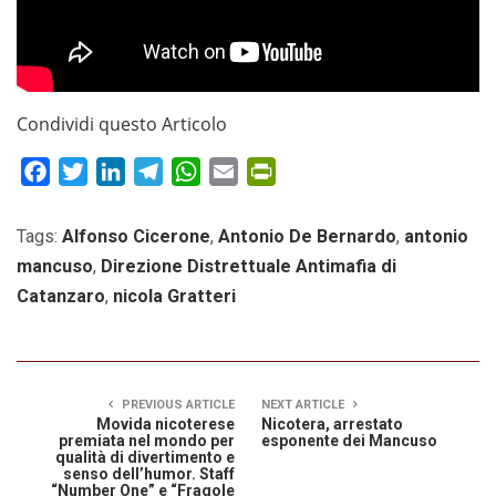
Condividi questo Articolo
Facebook
Twitter
LinkedIn
Telegram
WhatsApp
Email
PrintFriendly
Tags:
Alfonso Cicerone
,
Antonio De Bernardo
,
antonio
mancuso
,
Direzione Distrettuale Antimafia di
Catanzaro
,
nicola Gratteri
PREVIOUS ARTICLE
NEXT ARTICLE
Movida nicoterese
Nicotera, arrestato
premiata nel mondo per
esponente dei Mancuso
qualità di divertimento e
senso dell’humor. Staff
“Number One” e “Fragole