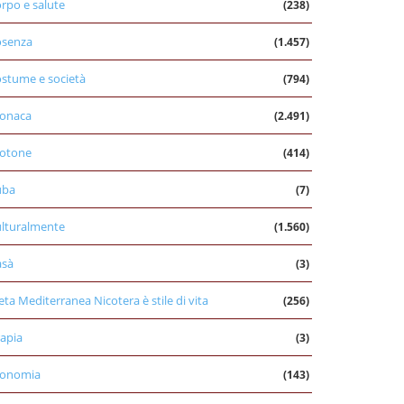
rpo e salute
(238)
osenza
(1.457)
stume e società
(794)
onaca
(2.491)
otone
(414)
uba
(7)
lturalmente
(1.560)
asà
(3)
eta Mediterranea Nicotera è stile di vita
(256)
apia
(3)
conomia
(143)