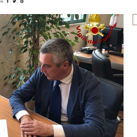
re:
Se
for