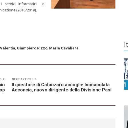
r i servizi informatici e
unicazione (2016/2019).
I
 Valentia
,
Giampiero Rizzo
,
Maria Cavaliere
CLE
NEXT ARTICLE
hio
Il questore di Catanzaro accoglie Immacolata
op
Acconcia, nuovo dirigente della Divisione Pasi