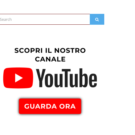
arch
SEARCH
: