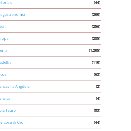
itoriale
(44)
nogastronomia
(200)
teri
(256)
uropa
(285)
enti
(1.205)
ladelfia
(110)
cus
(63)
ancavilla Angitola
(2)
ancica
(4)
oia Tauro
(83)
percorsi di Clio
(44)