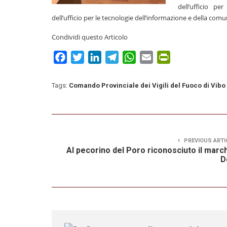
dell’ufficio pe
dell’ufficio per le tecnologie dell’informazione e della com
Condividi questo Articolo
Facebook
Twitter
LinkedIn
Telegram
WhatsApp
Email
PrintFriendly
Tags:
Comando Provinciale dei Vigili del Fuoco di Vibo
PREVIOUS ARTI
Al pecorino del Poro riconosciuto il marc
D