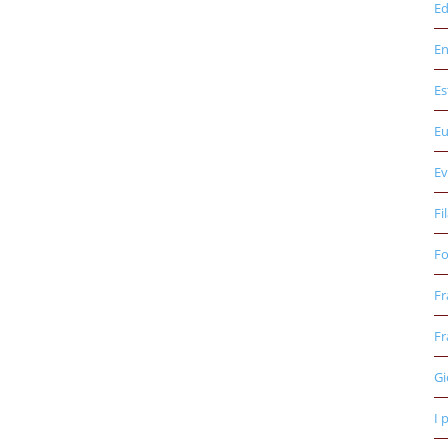
Ed
E
Es
E
Ev
Fi
Fo
Fr
Fr
Gi
I 