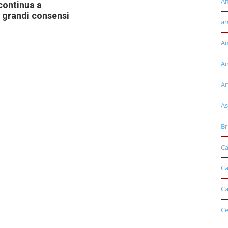
A
continua a
 grandi consensi
am
Am
An
Ar
As
Br
Ca
Ca
Ca
Ce