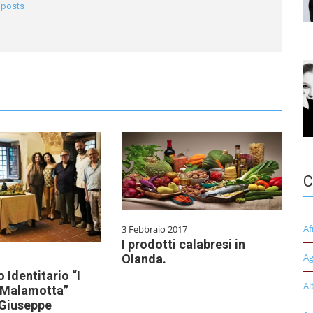
l posts
C
Af
3 Febbraio 2017
I prodotti calabresi in
Ag
Olanda.
 Identitario “I
Al
i Malamotta”
 Giuseppe