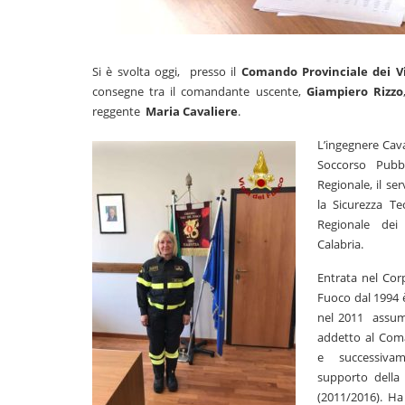
Si è svolta oggi, presso il
Comando Provinciale dei Vig
consegne tra il comandante uscente,
Giampiero Rizzo
reggente
Maria Cavaliere
.
L’ingegnere Cava
Soccorso Pubb
Regionale, il se
la Sicurezza Te
Regionale dei
Calabria.
Entrata nel Corp
Fuoco dal 1994 
nel 2011 assume
addetto al Com
e successiva
supporto della 
(2011/2016). Ha