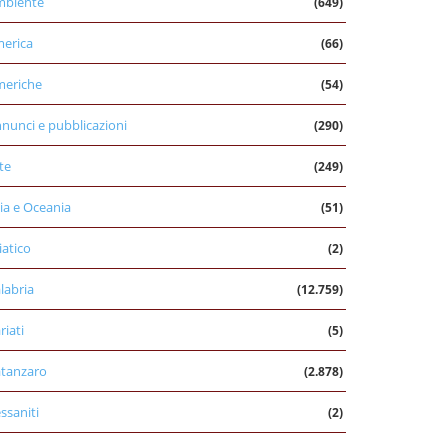
mbiente
(649)
erica
(66)
eriche
(54)
nunci e pubblicazioni
(290)
te
(249)
ia e Oceania
(51)
iatico
(2)
labria
(12.759)
riati
(5)
tanzaro
(2.878)
ssaniti
(2)