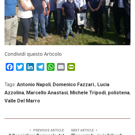
Condividi questo Articolo
Facebook
Twitter
LinkedIn
Telegram
WhatsApp
Email
PrintFriendly
Tags:
Antonio Napoli
,
Domenico Fazzari.
,
Lucia
Azzolina
,
Marcello Anastasi
,
Michele Tripodi
,
polistena
,
Valle Del Marro
PREVIOUS ARTICLE
NEXT ARTICLE