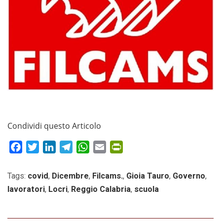
Condividi questo Articolo
Facebook
Twitter
LinkedIn
Telegram
WhatsApp
Email
PrintFriendly
Tags:
covid
,
Dicembre
,
Filcams.
,
Gioia Tauro
,
Governo
,
lavoratori
,
Locri
,
Reggio Calabria
,
scuola