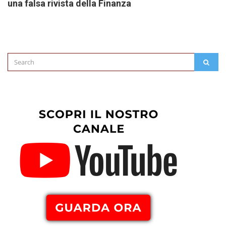
una falsa rivista della Finanza
Search
SEAR
for: