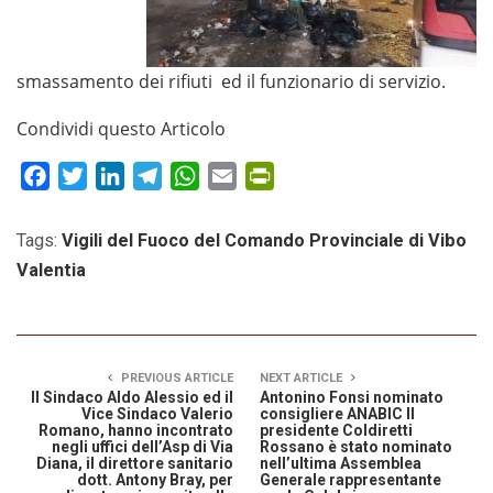
smassamento dei rifiuti ed il funzionario di servizio.
Condividi questo Articolo
Facebook
Twitter
LinkedIn
Telegram
WhatsApp
Email
PrintFriendly
Tags:
Vigili del Fuoco del Comando Provinciale di Vibo
Valentia
PREVIOUS ARTICLE
NEXT ARTICLE
Il Sindaco Aldo Alessio ed il
Antonino Fonsi nominato
Vice Sindaco Valerio
consigliere ANABIC Il
Romano, hanno incontrato
presidente Coldiretti
negli uffici dell’Asp di Via
Rossano è stato nominato
Diana, il direttore sanitario
nell’ultima Assemblea
dott. Antony Bray, per
Generale rappresentante