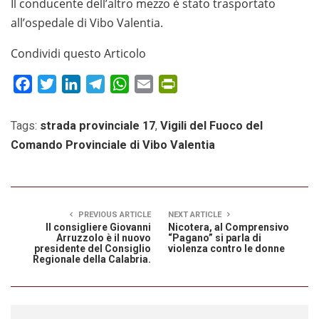
Il conducente dell’altro mezzo è stato trasportato
all’ospedale di Vibo Valentia.
Condividi questo Articolo
Facebook
Twitter
LinkedIn
Telegram
WhatsApp
Email
PrintFriendly
Tags:
strada provinciale 17
,
Vigili del Fuoco del
Comando Provinciale di Vibo Valentia
PREVIOUS ARTICLE
NEXT ARTICLE
Il consigliere Giovanni
Nicotera, al Comprensivo
Arruzzolo è il nuovo
“Pagano” si parla di
presidente del Consiglio
violenza contro le donne
Regionale della Calabria.