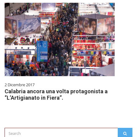
2 Dicembre 2017
Calabria ancora una volta protagonista a
“L’Artigianato in Fiera”.
Search
SEAR