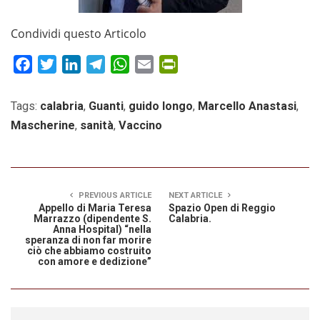
Condividi questo Articolo
Facebook
Twitter
LinkedIn
Telegram
WhatsApp
Email
PrintFriendly
Tags:
calabria
,
Guanti
,
guido longo
,
Marcello Anastasi
,
Mascherine
,
sanità
,
Vaccino
PREVIOUS ARTICLE
NEXT ARTICLE
Appello di Maria Teresa
Spazio Open di Reggio
Marrazzo (dipendente S.
Calabria.
Anna Hospital) “nella
speranza di non far morire
ciò che abbiamo costruito
con amore e dedizione”