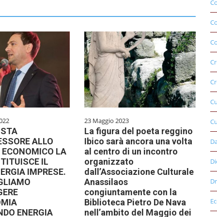
Co
C
Co
Cr
Cr
C
022
23 Maggio 2023
Cu
OSTA
La figura del poeta reggino
ESSORE ALLO
Ibico sarà ancora una volta
D
 ECONOMICO LA
al centro di un incontro
TITUISCE IL
organizzato
Di
ERGIA IMPRESE.
dall’Associazione Culturale
OGLIAMO
Anassilaos
Dr
GERE
congiuntamente con la
E
OMIA
Biblioteca Pietro De Nava
NDO ENERGIA
nell’ambito del Maggio dei