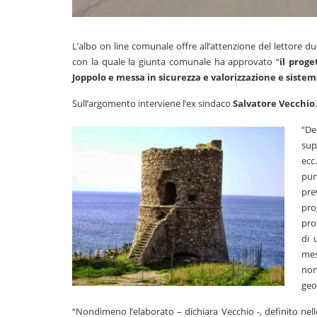
L’albo on line comunale offre all’attenzione del lettore du
con la quale la giunta comunale ha approvato “
il prog
Joppolo e messa in sicurezza e valorizzazione e siste
Sull’argomento interviene l’ex sindaco
Salvatore Vecchio
.
“De
sup
ecc
pun
pre
pro
pro
di 
mes
non
geo
“Nondimeno l’elaborato – dichiara Vecchio -, definito nell