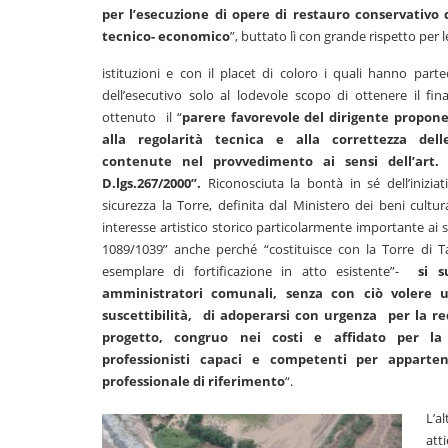
per l’esecuzione di opere di restauro conservativo 
tecnico- economico
”, buttato lì con grande rispetto per l
istituzioni e con il placet di coloro i quali hanno parte
dell’esecutivo solo al lodevole scopo di ottenere il fi
ottenuto il “
parere favorevole del dirigente propon
alla regolarità tecnica e alla correttezza delle
contenute nel provvedimento ai sensi dell’art.
D.lgs.267/2000”.
Riconosciuta la bontà in sé dell’iniziat
sicurezza la Torre, definita dal Ministero dei beni cultur
interesse artistico storico particolarmente importante ai s
1089/1039” anche perché “costituisce con la Torre di T
esemplare di fortificazione in atto esistente”-
si s
amministratori comunali, senza con ciò volere u
suscettibilità, di adoperarsi con urgenza per la r
progetto, congruo nei costi e affidato per la
professionisti capaci e competenti per apparten
professionale di riferimento
“.
L’
att