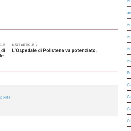
A
am
Am
An
CLE
NEXT ARTICLE
Ar
 di
L’Ospedale di Polistena va potenziato.
le.
As
Br
Ca
Ca
l posts
Ca
Ce