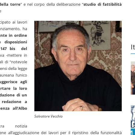
della torre
” e nel corpo della deliberazione “
studio di fattibilità
e
cipato ai lavori
nanziamento, ha
ente in ordine
 disposizioni
I
 147 bis del
iva -mettere in
ali di “notevole
ensi della legge
aureana l’unico
uggerisce agli
rtare la loro
edazione di un
 redazione a
enza all’Albo
Salvatore Vecchio
altra notizia
iene all’aggiudicazione dei lavori per il ripristino della funzionalità