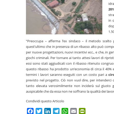
idr
201
str
in 
dop
1.5
“Preoccupa – afferma l’ex sindaco – il metodo scelto 
quest’ultimo che in presenza di un ribasso alto può compor
per nuove progettazioni, nuovi incentivi ecc., e che, in gen
giochi criminali. Per tornare ai tanto attesi lavori di ripr
essi sono stati aggiudicati con il ribasso ritenuto congru
questo ribasso ha prodotto un’economia di circa il 40% e 
termini i lavori saranno eseguiti con un costo pari a
cir
previsto nel progetto. Ciò non vuol dire, per intenderci
tanto elevata verosimilmente non inciderà sul giusto gu
auspicabile che da essa non ne soffrano la qualità dei lavor
Condividi questo Articolo
Facebook
Twitter
LinkedIn
Telegram
WhatsApp
Email
PrintFriendly