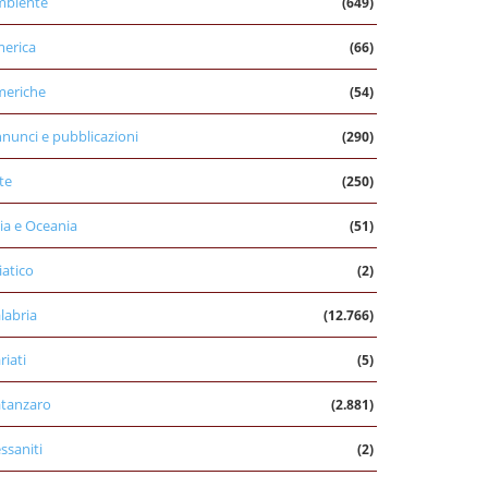
mbiente
(649)
erica
(66)
eriche
(54)
nunci e pubblicazioni
(290)
te
(250)
ia e Oceania
(51)
iatico
(2)
labria
(12.766)
riati
(5)
tanzaro
(2.881)
ssaniti
(2)