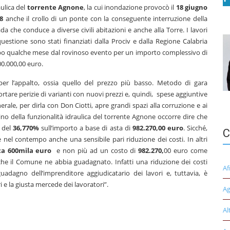
aulica del
torrente Agnone
, la cui inondazione provocò il
18 giugno
8
anche il crollo di un ponte con la conseguente interruzione della
ada che conduce a diverse civili abitazioni e anche alla Torre. I lavori
questione sono stati finanziati dalla Prociv e dalla Regione Calabria
o qualche mese dal rovinoso evento per un importo complessivo di
00.000,00 euro.
per l’appalto, ossia quello del prezzo più basso. Metodo di gara
tare perizie di varianti con nuovi prezzi e, quindi, spese aggiuntive
erale, per dirla con Don Ciotti, apre grandi spazi alla corruzione e ai
istino della funzionalità idraulica del torrente Agnone occorre dire che
o del
36,770%
sull’importo a base di asta di
982.270,00 euro
. Sicché,
C
nel contempo anche una sensibile pari riduzione dei costi. In altri
ca 600mila euro
e non più ad un costo di
982.270,
00 euro come
 che il Comune ne abbia guadagnato. Infatti una riduzione dei costi
Af
adagno dell’imprenditore aggiudicatario dei lavori e, tuttavia, è
i e la giusta mercede dei lavoratori”.
Ag
Al