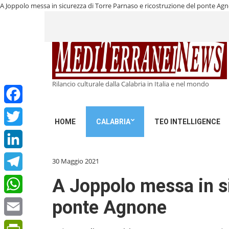
A Joppolo messa in sicurezza di Torre Parnaso e ricostruzione del ponte A
Rilancio culturale dalla Calabria in Italia e nel mondo
Facebook
HOME
CALABRIA
TEO INTELLIGENCE
Twitter
LinkedIn
30 Maggio 2021
Telegram
A Joppolo messa in si
ponte Agnone
WhatsApp
Email