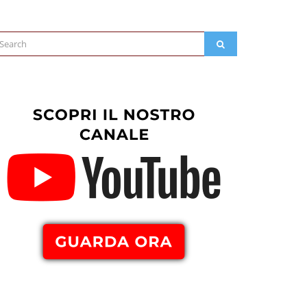
arch
SEARCH
: