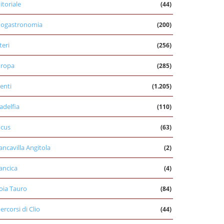
itoriale
(44)
nogastronomia
(200)
teri
(256)
uropa
(285)
enti
(1.205)
ladelfia
(110)
cus
(63)
ancavilla Angitola
(2)
ancica
(4)
oia Tauro
(84)
percorsi di Clio
(44)