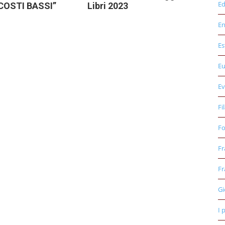
Ed
COSTI BASSI”
Libri 2023
E
Es
E
Ev
Fi
Fo
Fr
Fr
Gi
I 