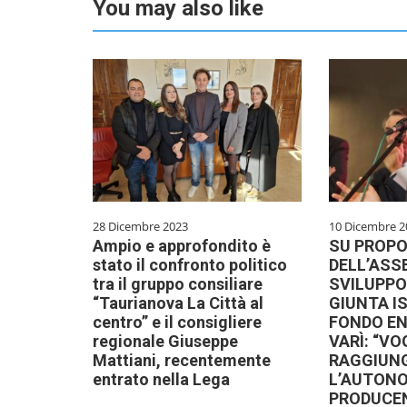
You may also like
28 Dicembre 2023
10 Dicembre 2
Ampio e approfondito è
SU PROP
stato il confronto politico
DELL’ASS
tra il gruppo consiliare
SVILUPPO
“Taurianova La Città al
GIUNTA IS
centro” e il consigliere
FONDO EN
regionale Giuseppe
VARÌ: “V
Mattiani, recentemente
RAGGIUN
entrato nella Lega
L’AUTON
PRODUCE