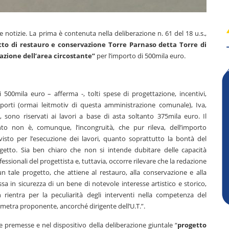
e notizie. La prima è contenuta nella deliberazione n. 61 del 18 u.s.,
etto di restauro e conservazione Torre Parnaso detta Torre di
mazione dell’area circostante”
per l’importo di 500mila euro.
i 500mila euro – afferma -, tolti spese di progettazione, incentivi,
porti (ormai leitmotiv di questa amministrazione comunale), Iva,
., sono riservati ai lavori a base di asta soltanto 375mila euro. Il
to non è, comunque, l’incongruità, che pur rileva, dell’importo
visto per l’esecuzione dei lavori, quanto soprattutto la bontà del
getto. Sia ben chiaro che non si intende dubitare delle capacità
fessionali del progettista e, tuttavia, occorre rilevare che la redazione
un tale progetto, che attiene al restauro, alla conservazione e alla
sa in sicurezza di un bene di notevole interesse artistico e storico,
 rientra per la peculiarità degli interventi nella competenza del
metra proponente, ancorché dirigente dell’U.T.”.
e premesse e nel dispositivo della deliberazione giuntale “
progetto