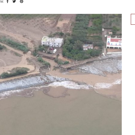
re:
Se
for