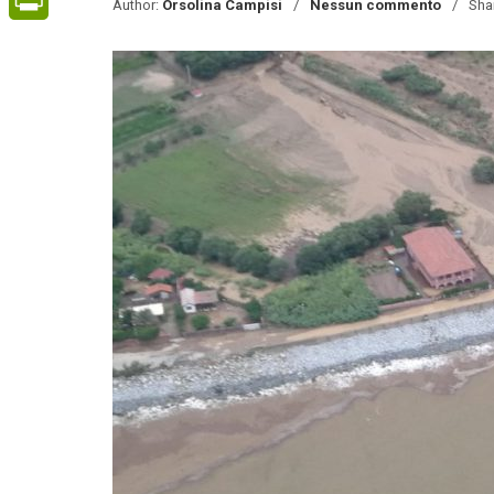
Author:
Orsolina Campisi
Nessun commento
Sha
PrintFriendly