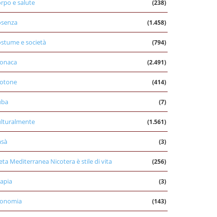
rpo e salute
(238)
osenza
(1.458)
stume e società
(794)
onaca
(2.491)
otone
(414)
uba
(7)
lturalmente
(1.561)
asà
(3)
eta Mediterranea Nicotera è stile di vita
(256)
apia
(3)
conomia
(143)