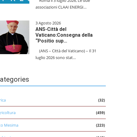
​Roma li 3 luglio 2026, Le due
associazioni CLAAI ENERGI…
3 Agosto 2026
ANS-Città del
Vaticano:Consegna della
“Positio sup…
(ANS – Città del Vaticano) – Il 31
luglio 2026 sono stat…
ategories
rica
(32)
ricoltura
(459)
to Mesima
(223)