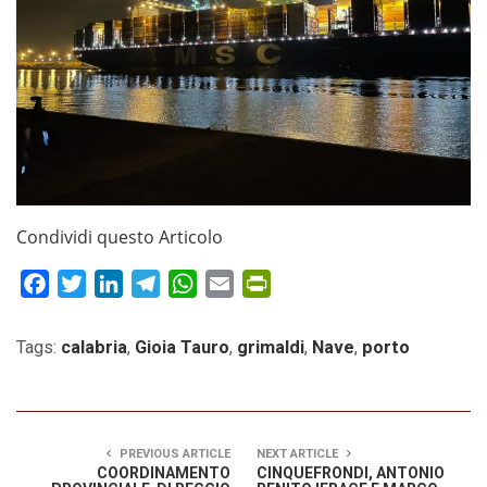
Condividi questo Articolo
Facebook
Twitter
LinkedIn
Telegram
WhatsApp
Email
PrintFriendly
Tags:
calabria
,
Gioia Tauro
,
grimaldi
,
Nave
,
porto
PREVIOUS ARTICLE
NEXT ARTICLE
COORDINAMENTO
CINQUEFRONDI, ANTONIO