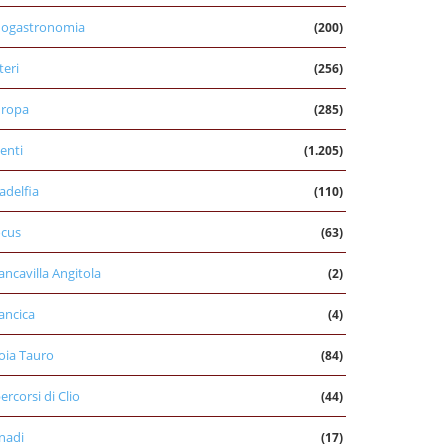
nogastronomia
(200)
teri
(256)
uropa
(285)
enti
(1.205)
ladelfia
(110)
cus
(63)
ancavilla Angitola
(2)
ancica
(4)
oia Tauro
(84)
percorsi di Clio
(44)
nadi
(17)