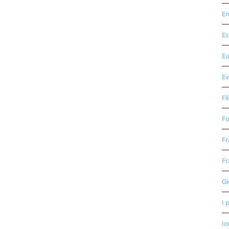
E
Es
E
Ev
Fi
Fo
Fr
Fr
Gi
I 
Io