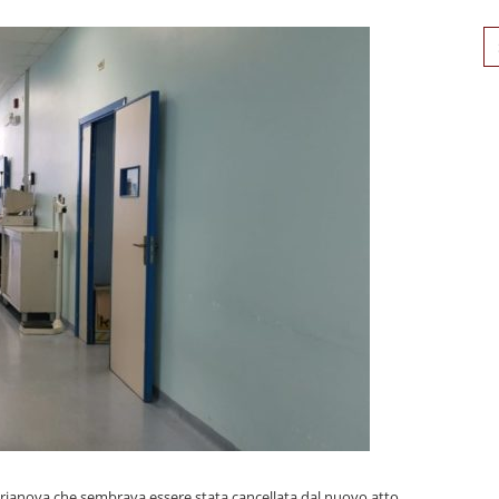
Se
for
aurianova che sembrava essere stata cancellata dal nuovo atto