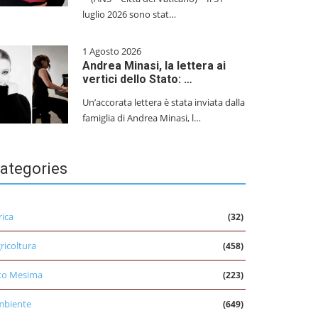
luglio 2026 sono stat…
1 Agosto 2026
Andrea Minasi, la lettera ai
vertici dello Stato: …
Un’accorata lettera è stata inviata dalla
famiglia di Andrea Minasi, l…
ategories
rica
(32)
ricoltura
(458)
to Mesima
(223)
mbiente
(649)