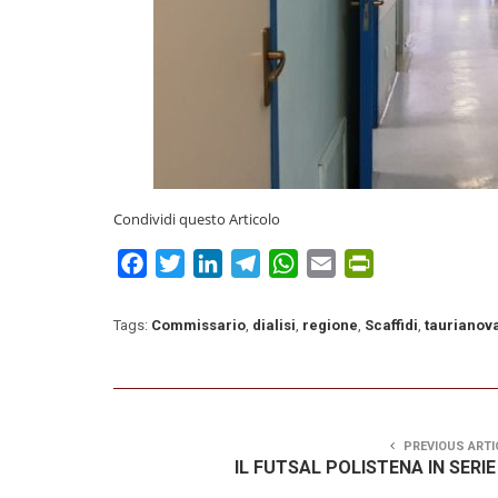
Condividi questo Articolo
Facebook
Twitter
LinkedIn
Telegram
WhatsApp
Email
PrintFriendly
Tags:
Commissario
,
dialisi
,
regione
,
Scaffidi
,
taurianov
PREVIOUS ARTI
IL FUTSAL POLISTENA IN SERIE