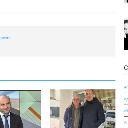
l posts
C
Af
Ag
Al
A