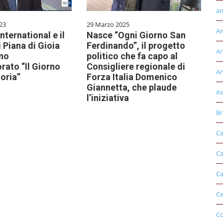
am
23
29 Marzo 2025
Am
International e il
Nasce “Ogni Giorno San
 Piana di Gioia
Ferdinando”, il progetto
An
no
politico che fa capo al
to “Il Giorno
Consigliere regionale di
Ar
oria”
Forza Italia Domenico
Giannetta, che plaude
As
l’iniziativa
Br
Ca
Ca
Ca
Ce
Co