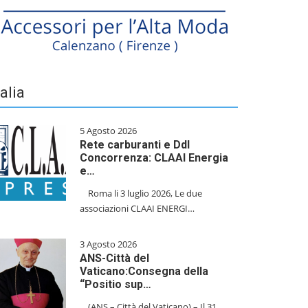
talia
5 Agosto 2026
Rete carburanti e Ddl
Concorrenza: CLAAI Energia
e…
​Roma li 3 luglio 2026, Le due
associazioni CLAAI ENERGI…
3 Agosto 2026
ANS-Città del
Vaticano:Consegna della
“Positio sup…
(ANS – Città del Vaticano) – Il 31