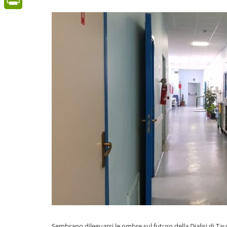
PrintFriendly
Sembrano dileguarsi le ombre sul futuro della Dialisi di T