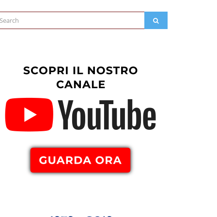
arch
SEARCH
: