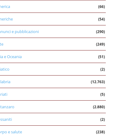
erica
(66)
eriche
(54)
nunci e pubblicazioni
(290)
te
(249)
ia e Oceania
(51)
iatico
(2)
labria
(12.763)
riati
(5)
tanzaro
(2.880)
ssaniti
(2)
rpo e salute
(238)