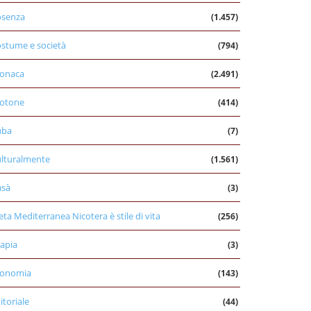
osenza
(1.457)
stume e società
(794)
onaca
(2.491)
otone
(414)
uba
(7)
lturalmente
(1.561)
asà
(3)
eta Mediterranea Nicotera è stile di vita
(256)
apia
(3)
conomia
(143)
itoriale
(44)