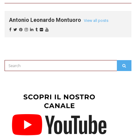
Antonio Leonardo Montuoro
View all posts
Search
SEAR
for: