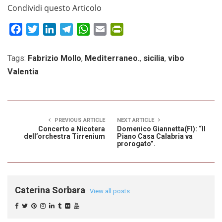
Condividi questo Articolo
Facebook
Twitter
LinkedIn
Telegram
WhatsApp
Email
PrintFriendly
Tags:
Fabrizio Mollo
,
Mediterraneo.
,
sicilia
,
vibo
Valentia
PREVIOUS ARTICLE
NEXT ARTICLE
Concerto a Nicotera
Domenico Giannetta(FI): “Il
dell’orchestra Tirrenium
Piano Casa Calabria va
prorogato”.
Caterina Sorbara
View all posts