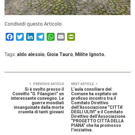
Condividi questo Articolo
Facebook
Twitter
LinkedIn
Telegram
WhatsApp
Email
PrintFriendly
Tags:
aldo alessio
,
Gioia Tauro
,
Milite Ignoto.
PREVIOUS ARTICLE
NEXT ARTICLE
Si è svolto presso il
L’aula consiliare del
Convitto “G. Filangieri” un
Comune ha ospitato un
interessante convegno. Le
proficuo incontro tra il
guerre mondiali
Comitato Direttivo
insanguinate dalla morte
dell’Associazione “CITTA’
cruenta di tanti giovani
DEGLI ULIVI” e il Comitato
Direttivo dell’Associazione
“PROGETTO CITTÀ DELLA
PIANA” che ha promosso
l’iniziativa.