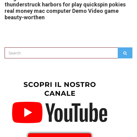
thunderstruck harbors for play quickspin pokies
real money mac computer Demo Video game
beauty-worthen
Search
SEAR
for: