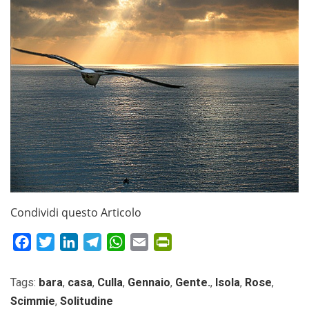
Condividi questo Articolo
Facebook
Twitter
LinkedIn
Telegram
WhatsApp
Email
PrintFriendly
Tags:
bara
,
casa
,
Culla
,
Gennaio
,
Gente.
,
Isola
,
Rose
,
Scimmie
,
Solitudine