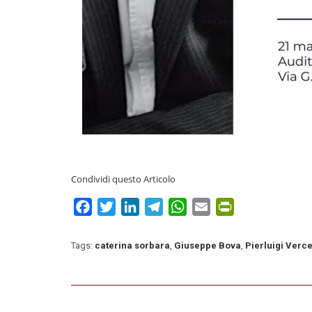
Condividi questo Articolo
Facebook
Twitter
LinkedIn
Telegram
WhatsApp
Email
PrintFriendly
Tags:
caterina sorbara
,
Giuseppe Bova
,
Pierluigi Verce