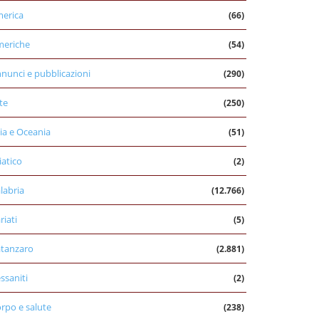
erica
(66)
eriche
(54)
nunci e pubblicazioni
(290)
te
(250)
ia e Oceania
(51)
iatico
(2)
labria
(12.766)
riati
(5)
tanzaro
(2.881)
ssaniti
(2)
rpo e salute
(238)