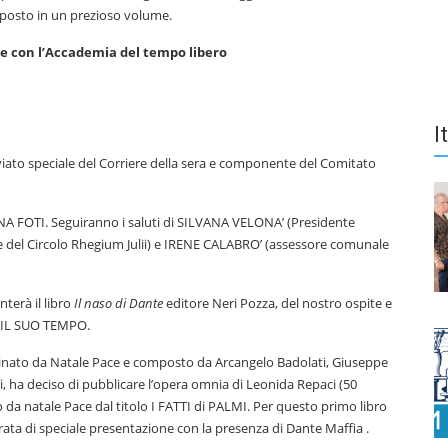
omposto in un prezioso volume.
one con l’Accademia del tempo libero
I
nviato speciale del Corriere della sera e componente del Comitato
NNA FOTI. Seguiranno i saluti di SILVANA VELONA’ (Presidente
del Circolo Rhegium Julii) e IRENE CALABRO’ (assessore comunale
erà il libro
Il naso di Dante
editore Neri Pozza, del nostro ospite e
E IL SUO TEMPO.
oordinato da Natale Pace e composto da Arcangelo Badolati, Giuseppe
, ha deciso di pubblicare l’opera omnia di Leonida Repaci (50
o da natale Pace dal titolo I FATTI di PALMI. Per questo primo libro
ta di speciale presentazione con la presenza di Dante Maffia .