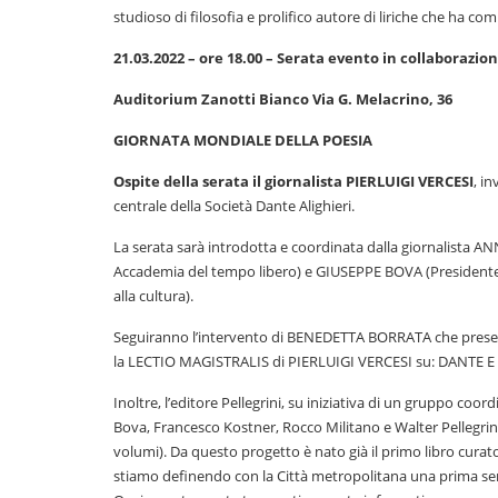
studioso di filosofia e prolifico autore di liriche che ha c
21.03.2022 – ore 18.00 – Serata evento in collaborazi
Auditorium Zanotti Bianco Via G. Melacrino, 36
GIORNATA MONDIALE DELLA POESIA
Ospite della serata il giornalista PIERLUIGI VERCESI
, i
centrale della Società Dante Alighieri.
La serata sarà introdotta e coordinata dalla giornalista A
Accademia del tempo libero) e GIUSEPPE BOVA (Presidente 
alla cultura).
Seguiranno l’intervento di BENEDETTA BORRATA che present
la LECTIO MAGISTRALIS di PIERLUIGI VERCESI su: DANTE 
Inoltre, l’editore Pellegrini, su iniziativa di un gruppo c
Bova, Francesco Kostner, Rocco Militano e Walter Pellegrini
volumi). Da questo progetto è nato già il primo libro curat
stiamo definendo con la Città metropolitana una prima sera