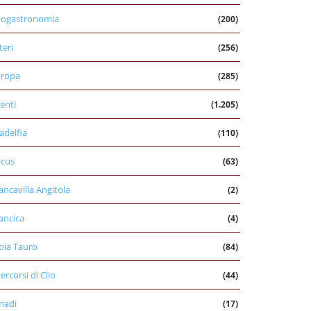
nogastronomia
(200)
teri
(256)
uropa
(285)
enti
(1.205)
ladelfia
(110)
cus
(63)
ancavilla Angitola
(2)
ancica
(4)
oia Tauro
(84)
percorsi di Clio
(44)
nadi
(17)