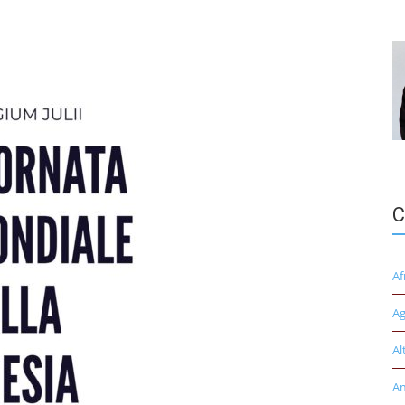
C
Af
Ag
Al
A