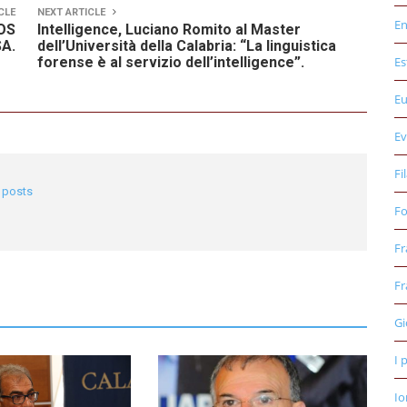
CLE
NEXT ARTICLE
E
OS
Intelligence, Luciano Romito al Master
A.
dell’Università della Calabria: “La linguistica
forense è al servizio dell’intelligence”.
Es
E
Ev
Fi
l posts
Fo
Fr
Fr
Gi
I 
Io