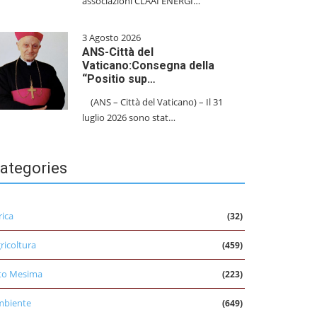
associazioni CLAAI ENERGI…
3 Agosto 2026
ANS-Città del
Vaticano:Consegna della
“Positio sup…
(ANS – Città del Vaticano) – Il 31
luglio 2026 sono stat…
ategories
rica
(32)
ricoltura
(459)
to Mesima
(223)
mbiente
(649)