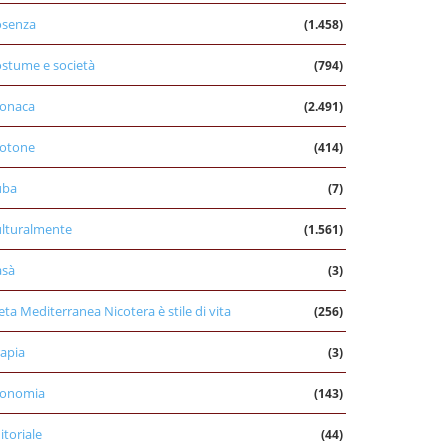
osenza
(1.458)
stume e società
(794)
onaca
(2.491)
otone
(414)
uba
(7)
lturalmente
(1.561)
asà
(3)
eta Mediterranea Nicotera è stile di vita
(256)
apia
(3)
conomia
(143)
itoriale
(44)