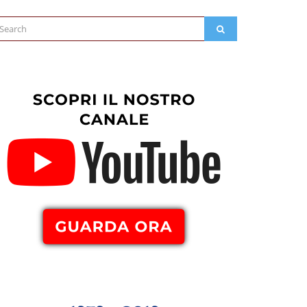
arch
SEARCH
: