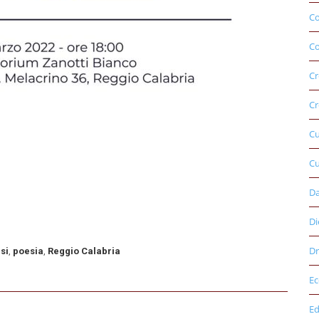
C
Co
Cr
Cr
C
Cu
D
Di
Dr
si
,
poesia
,
Reggio Calabria
E
Ed