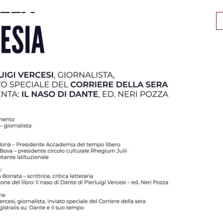
Se
for