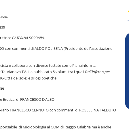
arzo.
239
rittrice
CATERINA SORBARA
.
ARDO con commenti di ALDO POLISENA (Presidente dell’associazione
cista e collabora con diverse testate come Pianainforma,
 e Taurianova TV. Ha pubblicato 5 volumi tra i quali
Dall’inferno per
6-Città del sole) e sillogi poetiche.
239
re Eretica, di FRANCESCO D’ALEO.
e onorario FRANCESCO CERNUTO con commenti di ROSELLINA FALDUTO
sponsabile di Microbiologia al GOM di Reggio Calabria ma è anche