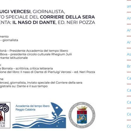
am
Am
An
Ar
As
Br
Ca
Ca
Ca
Ce
Co