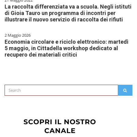
21 Maggio 2022
La raccolta differenziata va a scuola. Negli istituti
di Gioia Tauro un programma di incontri per
illustrare il nuovo servizio di raccolta dei rifiuti
2 Maggio 2026
Economia circolare e riciclo elettronico: martedì
5 maggio, in Cittadella workshop dedicato al
recupero dei materiali critici
Search
SEAR
for: