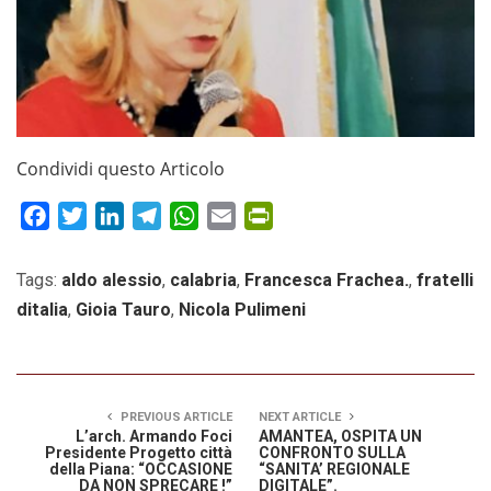
Condividi questo Articolo
Facebook
Twitter
LinkedIn
Telegram
WhatsApp
Email
PrintFriendly
Tags:
aldo alessio
,
calabria
,
Francesca Frachea.
,
fratelli
ditalia
,
Gioia Tauro
,
Nicola Pulimeni
PREVIOUS ARTICLE
NEXT ARTICLE
L’arch. Armando Foci
AMANTEA, OSPITA UN
Presidente Progetto città
CONFRONTO SULLA
della Piana: “OCCASIONE
“SANITA’ REGIONALE
DA NON SPRECARE !”
DIGITALE”.