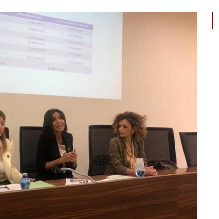
Se
for