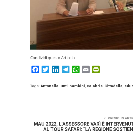
Condividi questo Articolo
Facebook
Twitter
LinkedIn
Telegram
WhatsApp
Email
PrintFriendly
Tags:
Antonella Iunti
,
bambini
,
calabria
,
Cittadella
,
edu
PREVIOUS ARTI
MAU 2022, L’ASSESSORE VARÌ È INTERVENU
AL TOUR SAFARI: “LA REGIONE SOSTIEN