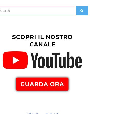
arch
SEARCH
: