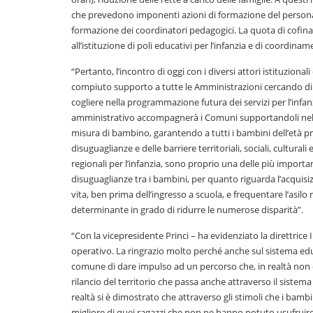
che prevedono imponenti azioni di formazione del personal
formazione dei coordinatori pedagogici. La quota di cofina
all’istituzione di poli educativi per l’infanzia e di coordina
“Pertanto, l’incontro di oggi con i diversi attori istituziona
compiuto supporto a tutte le Amministrazioni cercando di de
cogliere nella programmazione futura dei servizi per l’infanz
amministrativo accompagnerà i Comuni supportandoli nelle f
misura di bambino, garantendo a tutti i bambini dell’età p
disuguaglianze e delle barriere territoriali, sociali, cultura
regionali per l’infanzia, sono proprio una delle più importa
disuguaglianze tra i bambini, per quanto riguarda l’acquisi
vita, ben prima dell’ingresso a scuola, e frequentare l’asilo n
determinante in grado di ridurre le numerose disparità”.
“Con la vicepresidente Princi – ha evidenziato la direttric
operativo. La ringrazio molto perché anche sul sistema edu
comune di dare impulso ad un percorso che, in realtà non è
rilancio del territorio che passa anche attraverso il sistem
realtà si è dimostrato che attraverso gli stimoli che i bambi
migliore di quei ragazzi che non ne hanno potuto usufruire