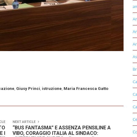
am
Am
An
Ar
As
Br
Ca
cazione
,
Giusy Princi
,
istruzione
,
Maria Francesca Gatto
Ca
Ca
Ce
CLE
NEXT ARTICLE
TO
“BUS FANTASMA” E ASSENZA PENSILINE A
Co
E I
VIBO, CORAGGIO ITALIA AL SINDACO: