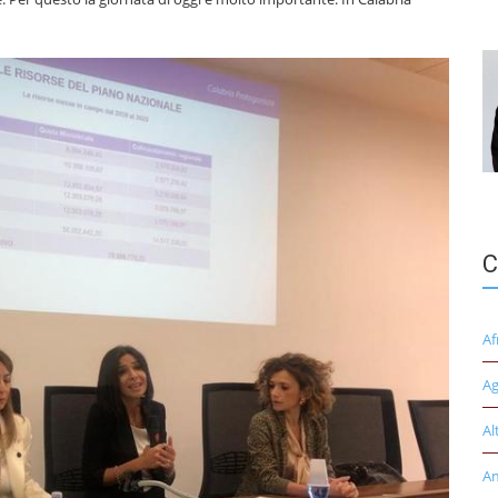
C
Af
Ag
Al
A