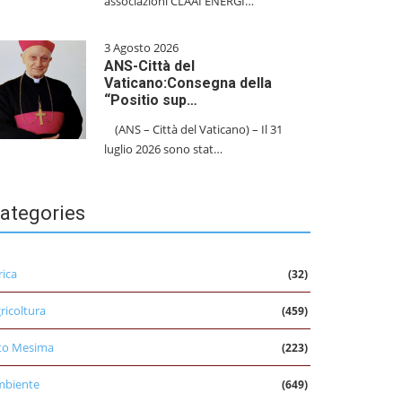
associazioni CLAAI ENERGI…
3 Agosto 2026
ANS-Città del
Vaticano:Consegna della
“Positio sup…
(ANS – Città del Vaticano) – Il 31
luglio 2026 sono stat…
ategories
rica
(32)
ricoltura
(459)
to Mesima
(223)
mbiente
(649)