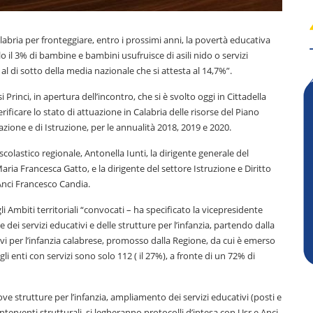
Calabria per fronteggiare, entro i prossimi anni, la povertà educativa
olo il 3% di bambine e bambini usufruisce di asili nido o servizi
 al di sotto della media nazionale che si attesta al 14,7%”.
 Princi, in apertura dell’incontro, che si è svolto oggi in Cittadella
erificare lo stato di attuazione in Calabria delle risorse del Piano
ione e di Istruzione, per le annualità 2018, 2019 e 2020.
o scolastico regionale, Antonella Iunti, la dirigente generale del
ia Francesca Gatto, e la dirigente del settore Istruzione e Diritto
’Anci Francesco Candia.
i Ambiti territoriali “convocati – ha specificato la vicepresidente
dei servizi educativi e delle strutture per l’infanzia, partendo dalla
ivi per l’infanzia calabrese, promosso dalla Regione, da cui è emerso
i enti con servizi sono solo 112 ( il 27%), a fronte di un 72% di
ove strutture per l’infanzia, ampliamento dei servizi educativi (posti e
 interventi strutturali, si legheranno protocolli d’intesa con Usr e Anci