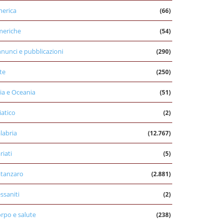
erica
(66)
eriche
(54)
nunci e pubblicazioni
(290)
te
(250)
ia e Oceania
(51)
iatico
(2)
labria
(12.767)
riati
(5)
tanzaro
(2.881)
ssaniti
(2)
rpo e salute
(238)