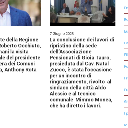
E
Es
E
7 Giugno 2023
nte della Regione
La conclusione dei lavori di
Ev
Roberto Occhiuto,
ripristino della sede
ani la visita
dell’Associazione
Fi
ale del presidente
Pensionati di Gioia Tauro,
era dei Comuni
presieduta dal Cav. Natal
Fo
a, Anthony Rota
Zucco, è stata l’occasione
per un incontro di
Fr
ringraziamento, rivolto al
sindaco della città Aldo
Fr
Alessio e al tecnico
comunale Mimmo Monea,
Gi
che ha diretto i lavori.
I 
Io