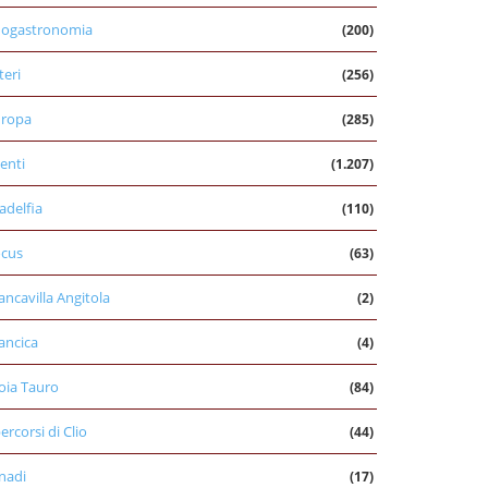
nogastronomia
(200)
teri
(256)
uropa
(285)
enti
(1.207)
ladelfia
(110)
cus
(63)
ancavilla Angitola
(2)
ancica
(4)
oia Tauro
(84)
percorsi di Clio
(44)
nadi
(17)