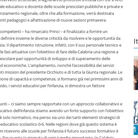
e educativo e docente delle scuole prescolari pubbliche e private e
nziamento regionale, oltre che alla formazione, verrà destinata
menti pedagogici e all’attivazione di nuove sezioni primavera.
li competenti – ha rimarcato Princi – è finalizzato a fornire un
finire insieme le diverse criticità da risolvere e le opportunità da
I
ia. Il dipartimento Istruzione, infatti, con il suo personale tecnico e
asi attuative con l’obiettivo di fare della Calabria una regione a
rescolare pari opportunità di sviluppo e di superamento delle
li ed economiche. L’ampliamento, nonché l’accessibilità dei servizi
nti mission del presidente Occhiuto e di tutta la Giunta regionale. Le
zione di capacità e competenze, si formano già nei primissimi anni di
ido, i servizi educativi per l’infanzia, si dimostra un fattore
e Iunti – ci siamo sempre rapportate con un approccio collaborativo e
cativo dell’infanzia stiamo avendo un forte supporto con l’obiettivo
 solo normativo, ma penso sia uno dei tanti elementi strategici di
a educativo scolastico 0-6. Nelle regioni dove già questo sistema è
ni ricevono alle scuole per l’infanzia il futuro successo formativo è
. Per questo la giornata di oggi è molto importante. In Calabria