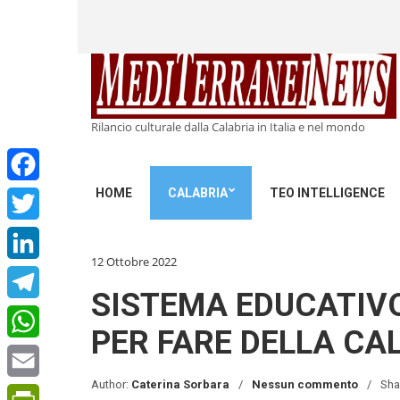
Rilancio culturale dalla Calabria in Italia e nel mondo
HOME
CALABRIA
TEO INTELLIGENCE
Facebook
Twitter
12 Ottobre 2022
LinkedIn
SISTEMA EDUCATIVO 
Telegram
PER FARE DELLA CA
WhatsApp
Author:
Caterina Sorbara
Nessun commento
Sha
Email