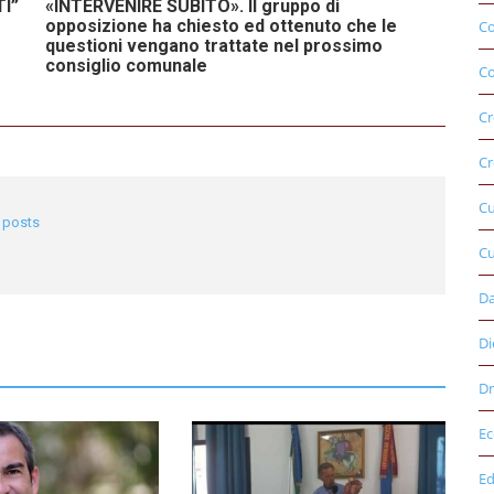
I”
«INTERVENIRE SUBITO». Il gruppo di
opposizione ha chiesto ed ottenuto che le
C
questioni vengano trattate nel prossimo
consiglio comunale
Co
Cr
Cr
C
l posts
Cu
D
Di
Dr
E
Ed