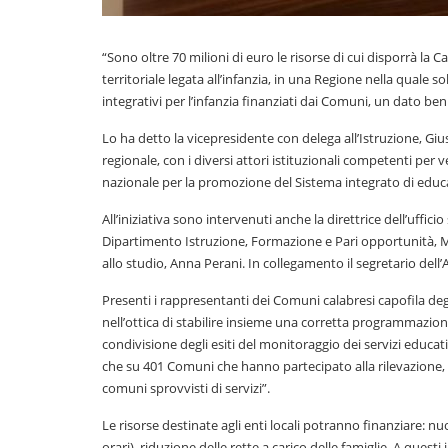
“Sono oltre 70 milioni di euro le risorse di cui disporrà la 
territoriale legata all’infanzia, in una Regione nella quale s
integrativi per l’infanzia finanziati dai Comuni, un dato ben
Lo ha detto la vicepresidente con delega all’Istruzione, Giusi
regionale, con i diversi attori istituzionali competenti per v
nazionale per la promozione del Sistema integrato di educaz
All’iniziativa sono intervenuti anche la direttrice dell’uffici
Dipartimento Istruzione, Formazione e Pari opportunità, Mar
allo studio, Anna Perani. In collegamento il segretario dell
Presenti i rappresentanti dei Comuni calabresi capofila degl
nell’ottica di stabilire insieme una corretta programmazione 
condivisione degli esiti del monitoraggio dei servizi educat
che su 401 Comuni che hanno partecipato alla rilevazione, gl
comuni sprovvisti di servizi”.
Le risorse destinate agli enti locali potranno finanziare: nu
orari), riduzione delle rette a carico delle famiglie. A questi