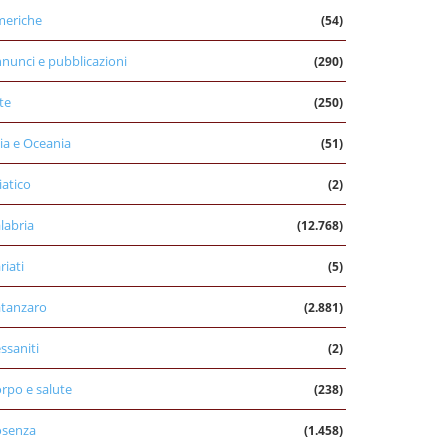
eriche
(54)
nunci e pubblicazioni
(290)
te
(250)
ia e Oceania
(51)
iatico
(2)
labria
(12.768)
riati
(5)
tanzaro
(2.881)
ssaniti
(2)
rpo e salute
(238)
osenza
(1.458)