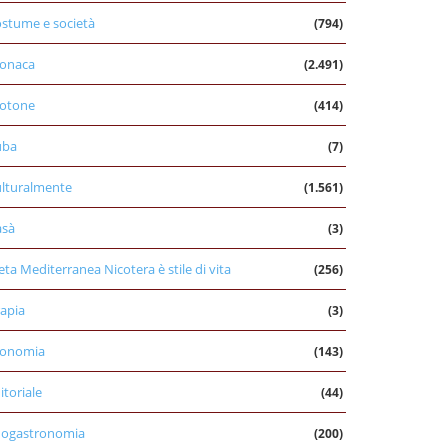
stume e società
(794)
onaca
(2.491)
otone
(414)
uba
(7)
lturalmente
(1.561)
asà
(3)
eta Mediterranea Nicotera è stile di vita
(256)
apia
(3)
conomia
(143)
itoriale
(44)
nogastronomia
(200)