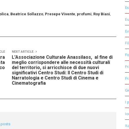
Es
olica
,
Beatrice Sollazzo
,
Presepe Vivente
,
profumi
,
Roy Biasi
,
E
Ev
Fi
CLE
NEXT ARTICLE
Fo
tra
L’Associazione Culturale Anassilaos, al fine di
ata
meglio corrispondere alle necessità culturali
Fr
lco
del territorio, si arricchisce di due nuovi
significativi Centro Studi: Il Centro Studi di
Narratologia e Centro Studi di Cinema e
Fr
Cinematografia
Gi
I 
Io
l posts
It