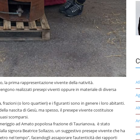
C
Af
io, la prima rappresentazione vivente della natività.
engono realizzati presepi viventi oppure in materiale di diversa
Ag
 frazioni (o loro quartieri) e i figuranti sono in genere i loro abitanti.
Al
lla nascita di Gesù, ma spesso, il presepe vivente costituisce
quasi scomparsi.
A
meriggio ad Amato popolosa frazione di Taurianova, è stato
dalla signora Beatrice Sollazzo, un suggestivo presepe vivente che ha
am
dietro nel tempo”, facendogli assaporare l’autenticità dei rapporti