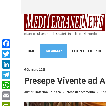
Rilancio culturale dalla Calabria in Italia e nel mondo
HOME
CALABRIA
TEO INTELLIGENCE
Facebook
Twitter
6 Gennaio 2023
LinkedIn
Presepe Vivente ad A
Telegram
Author:
Caterina Sorbara
Nessun commento
Sha
WhatsApp
Email