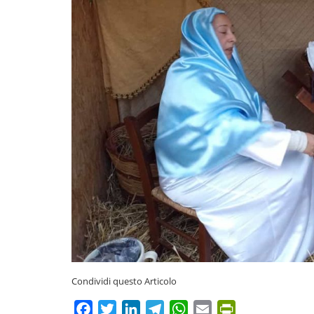
Condividi questo Articolo
Facebook
Twitter
LinkedIn
Telegram
WhatsApp
Email
PrintFriendly