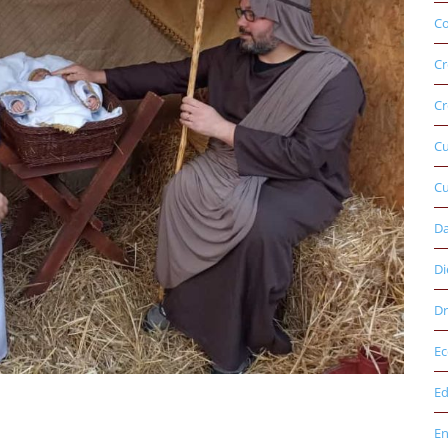
Co
Cr
Cr
C
Cu
D
Di
Dr
E
Ed
E