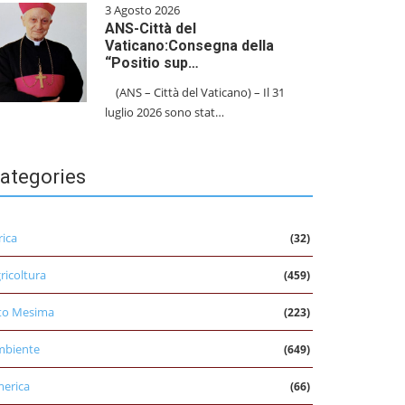
3 Agosto 2026
ANS-Città del
Vaticano:Consegna della
“Positio sup…
(ANS – Città del Vaticano) – Il 31
luglio 2026 sono stat…
ategories
rica
(32)
ricoltura
(459)
to Mesima
(223)
mbiente
(649)
erica
(66)