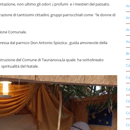
bientazione, non ultimo gli odori ,i profumi e i mestieri del passato.
Am
orazione di tantissimi cittadini, gruppi parrocchiali come “le donne di
An
Ar
azione Comunale.
As
spressa dal parroco Don Antonio Spizzica , guida amorevole della
Br
’Istruzione del Comune di Taurianova,la quale ha sottolineato
Ca
 spiritualità del Natale.
Ca
Ca
Ce
Co
C