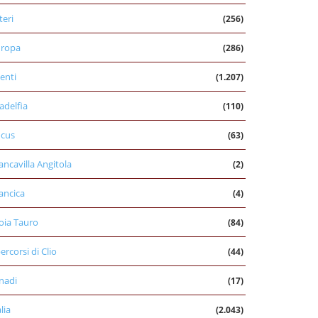
teri
(256)
uropa
(286)
enti
(1.207)
ladelfia
(110)
cus
(63)
ancavilla Angitola
(2)
ancica
(4)
oia Tauro
(84)
percorsi di Clio
(44)
nadi
(17)
alia
(2.043)