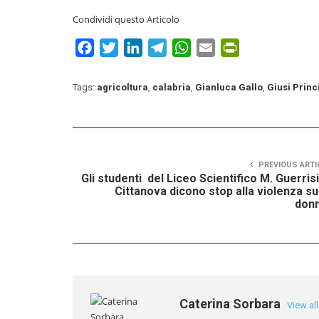
Condividi questo Articolo
Facebook
Twitter
LinkedIn
Telegram
WhatsApp
Email
PrintFriendly
Tags:
agricoltura
,
calabria
,
Gianluca Gallo
,
Giusi Princ
PREVIOUS ARTI
Gli studenti del Liceo Scientifico M. Guerrisi
Cittanova dicono stop alla violenza su
donn
Caterina Sorbara
View al