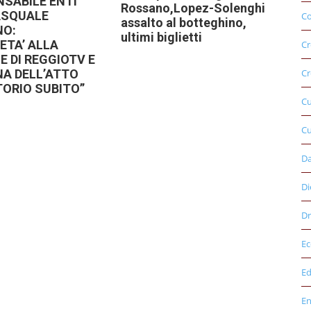
NSABILE ENTI
Rossano,Lopez-Solenghi
ASQUALE
Co
assalto al botteghino,
NO:
ultimi biglietti
ETA’ ALLA
Cr
E DI REGGIOTV E
Cr
A DELL’ATTO
TORIO SUBITO”
C
Cu
D
Di
Dr
E
Ed
E