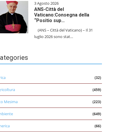
3 Agosto 2026
ANS-Città del
Vaticano:Consegna della
“Positio sup…
(ANS – Città del Vaticano) – Il 31
luglio 2026 sono stat…
ategories
rica
(32)
ricoltura
(459)
to Mesima
(223)
mbiente
(649)
erica
(66)