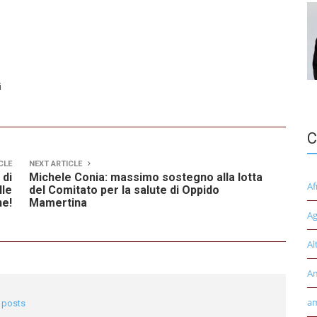
i
C
CLE
NEXT ARTICLE
 di
Michele Conia: massimo sostegno alla lotta
Af
lle
del Comitato per la salute di Oppido
e!
Mamertina
Ag
Al
A
am
l posts