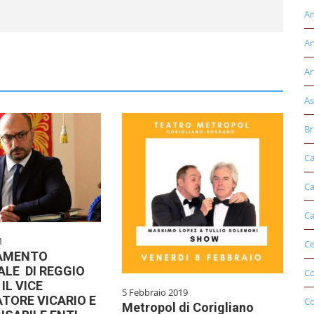
Am
An
Ar
As
Br
Ca
Ca
Ca
1
Ce
AMENTO
ALE DI REGGIO
Co
IL VICE
5 Febbraio 2019
TORE VICARIO E
C
Metropol di Corigliano