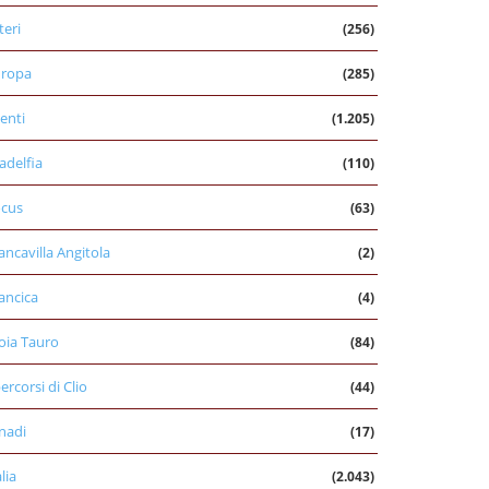
teri
(256)
uropa
(285)
enti
(1.205)
ladelfia
(110)
cus
(63)
ancavilla Angitola
(2)
ancica
(4)
oia Tauro
(84)
percorsi di Clio
(44)
nadi
(17)
alia
(2.043)