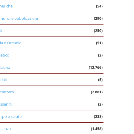
eriche
(54)
nunci e pubblicazioni
(290)
te
(250)
ia e Oceania
(51)
iatico
(2)
labria
(12.766)
riati
(5)
tanzaro
(2.881)
ssaniti
(2)
rpo e salute
(238)
osenza
(1.458)