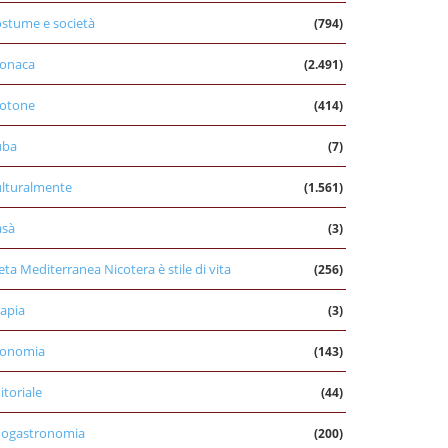
stume e società
(794)
onaca
(2.491)
otone
(414)
uba
(7)
lturalmente
(1.561)
asà
(3)
eta Mediterranea Nicotera è stile di vita
(256)
apia
(3)
conomia
(143)
itoriale
(44)
nogastronomia
(200)