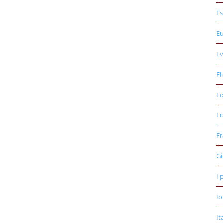
Es
E
Ev
Fi
Fo
Fr
Fr
Gi
I 
Io
It