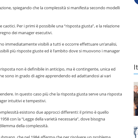
tazione, spiegando che la complessità si manifesta secondo modelli
aotici. Per i primi è possibile una “risposta giusta”, e la relazione
il regno dei manager esecutivi.
no immediatamente visibili a tutti e occorre effettuare un’analisi,
sibili più risposte giuste ed è l’ambito dove si muovono i manager
I
isposta non è definibile in anticipo, ma è contingente, unica ed
, che sono in grado di agire apprendendo ed adattandosi ai vari
rendere. In questo caso più che la risposta giusta serve una risposta
ger intuitivi e tempestivi.
mplessità esistono due approcci differenti: il primo è quello
 1958 con la “Legge della varietà necessaria”, dove bisogna
 dilemma della complessità.
s Luhmann, che nel 1984 afferma che per risolvere un problema