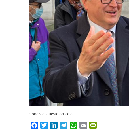
Condividi questo Articolo
Facebook
Twitter
LinkedIn
Telegram
WhatsApp
Email
PrintFriendly