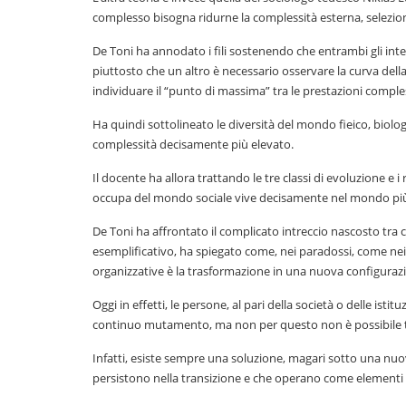
complesso bisogna ridurne la complessità esterna, selezio
De Toni ha annodato i fili sostenendo che entrambi gli int
piuttosto che un altro è necessario osservare la curva dell
individuare il “punto di massima” tra le prestazioni comple
Ha quindi sottolineato le diversità del mondo fieico, biolo
complessità decisamente più elevato.
Il docente ha allora trattando le tre classi di evoluzione e i
occupa del mondo sociale vive decisamente nel mondo più
De Toni ha affrontato il complicato intreccio nascosto tr
esemplificativo, ha spiegato come, nei paradossi, come nei m
organizzative è la trasformazione in una nuova configurazio
Oggi in effetti, le persone, al pari della società o delle ist
continuo mutamento, ma non per questo non è possibile t
Infatti, esiste sempre una soluzione, magari sotto una nu
persistono nella transizione e che operano come elementi a