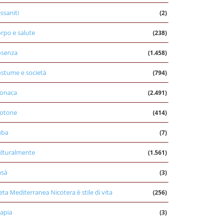
ssaniti
(2)
rpo e salute
(238)
osenza
(1.458)
stume e società
(794)
onaca
(2.491)
otone
(414)
uba
(7)
lturalmente
(1.561)
asà
(3)
eta Mediterranea Nicotera è stile di vita
(256)
apia
(3)