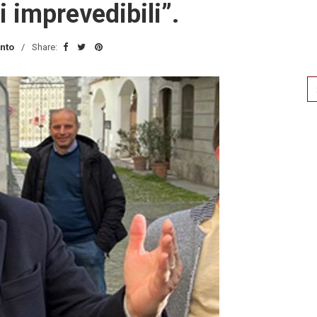
i imprevedibili”.
nto
Share:
Se
for