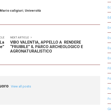
E
Mario caligiuri
,
Università
Ed
E
Es
CLE
NEXT ARTICLE
 La
VIBO VALENTIA, APPELLO A RENDERE
Me”
“FRUIBILE” IL PARCO ARCHEOLOGICO E
E
AGRONATURALISTICO
Ev
Fi
Fo
tuoro
View all posts
Fr
Fr
Gi