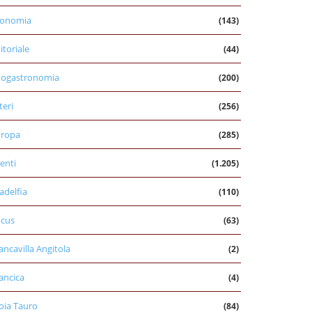
conomia
(143)
itoriale
(44)
nogastronomia
(200)
teri
(256)
uropa
(285)
enti
(1.205)
ladelfia
(110)
cus
(63)
ancavilla Angitola
(2)
ancica
(4)
oia Tauro
(84)