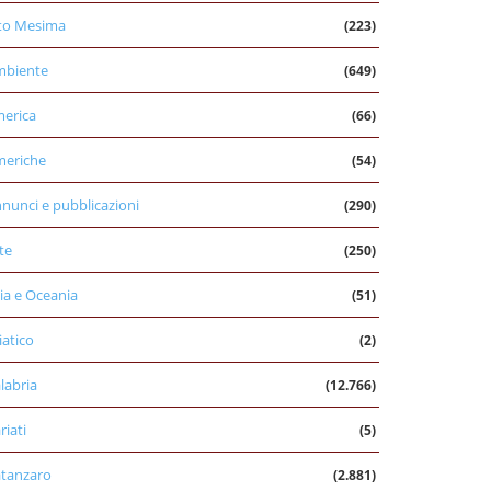
to Mesima
(223)
mbiente
(649)
erica
(66)
eriche
(54)
nunci e pubblicazioni
(290)
te
(250)
ia e Oceania
(51)
iatico
(2)
labria
(12.766)
riati
(5)
tanzaro
(2.881)