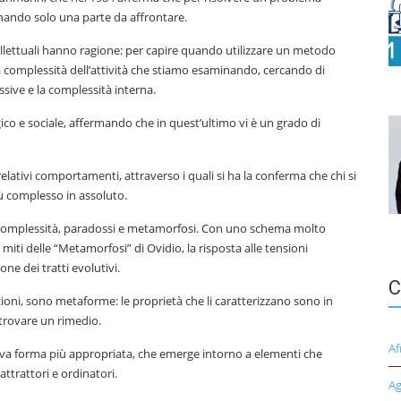
nando solo una parte da affrontare.
ellettuali hanno ragione: per capire quando utilizzare un metodo
a complessità dell’attività che stiamo esaminando, cercando di
ssive e la complessità interna.
gico e sociale, affermando che in quest’ultimo vi è un grado di
 relativi comportamenti, attraverso i quali si ha la conferma che chi si
 complesso in assoluto.
a complessità, paradossi e metamorfosi. Con uno schema molto
iti delle “Metamorfosi” di Ovidio, la risposta alle tensioni
ne dei tratti evolutivi.
C
ituzioni, sono metaforme: le proprietà che li caratterizzano sono in
rovare un rimedio.
Af
ova forma più appropriata, che emerge intorno a elementi che
ttrattori e ordinatori.
Ag