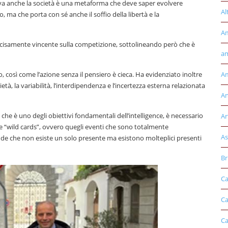
iva anche la società è una metaforma che deve saper evolvere
Al
ma che porta con sé anche il soffio della libertà e la
A
cisamente vincente sulla competizione, sottolineando però che è
am
 così come l’azione senza il pensiero è cieca. Ha evidenziato inoltre
Am
à, la variabilità, l’interdipendenza e l’incertezza esterna relazionata
An
che è uno degli obiettivi fondamentali dell’intelligence, è necessario
Ar
 le “wild cards”, ovvero quegli eventi che sono totalmente
As
de che non esiste un solo presente ma esistono molteplici presenti
Br
Ca
Ca
Ca