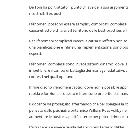
De Toni ha poi trattato il punto chiave della sua argomen
ricostruibili ex post.
I fenomeni possono essere semplici, complicati, complessi e c
causa-effetto è chiara: è il territorio delle best-practises e 
Per i fenomeni complicati invece la causa e l’effetto non so
una pianificazione e infine una implementazione; sono pos
esperti.
I fenomeni complessi sono invece sistemi dinamici dove la r
irripetibile: è il campo di battaglia dei manager adattativi
contesti nei quali operano.
Infine ci sono i fenomeni caotici, dove non è possibile app
rapida e funzionale: questo è il territorio preferito dai mana
Il docente ha proseguito affermando che per spiegare la co
pensato dallo psichiatra britannico William Ross Ashby nel
aumentare le nostre capacità interne per poter dirimere il
L’altra teoria è invece quella del sociologo tedesco Nikla