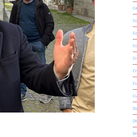
Ce
Co
C
Co
Cr
Cr
C
Cu
D
Di
Dr