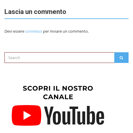
Lascia un commento
Devi essere
connesso
per inviare un commento.
Search
SEAR
for: