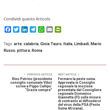
Condividi questo Articolo
Facebook
Twitter
LinkedIn
Telegram
WhatsApp
Email
PrintFriendly
Tags:
arte
,
calabria
,
Gioia Tauro
,
Italia
,
Limbadi
,
Mario
Russo
,
pittura
,
Roma
PREVIOUS ARTICLE
NEXT ARTICLE
Rino Putrino (presidente
Fermare la peste suina.
consiglio comunale Vibo)
Approvata in Consiglio
scrive a Pippo Callipo:
regionale la mozione
“Grazie sempre”
presentata dal Consigliere
regionale Domenico
Giannetta (FI) sulle misure
di contrasto al diffondersi
del virus della PSA (Peste
Suina Africana).