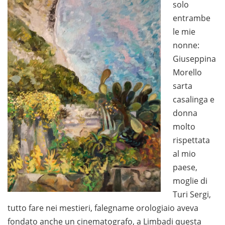
solo
entrambe
le mie
nonne:
Giuseppina
Morello
sarta
casalinga e
donna
molto
rispettata
al mio
paese,
moglie di
Turi Sergi,
tutto fare nei mestieri, falegname orologiaio aveva
fondato anche un cinematografo, a Limbadi questa