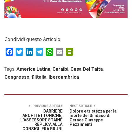
Condividi questo Articolo
Facebook
Twitter
LinkedIn
Telegram
WhatsApp
Email
PrintFriendly
Tags:
America Latina
,
Caraibi
,
Casa Del Taita
,
Congresso
,
filitalia
,
Iberoamèrica
PREVIOUS ARTICLE
NEXT ARTICLE
BARRIERE
Dolore e tristezza per la
ARCHITETTONICHE,
morte del Sindaco di
L’ASSESSORE STAINE
Gerace Giuseppe
REPLICA ALLA
Pezzimenti
CONSIGLIERA BRUNI