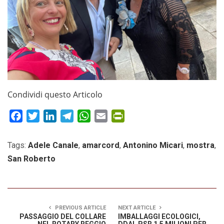
Condividi questo Articolo
Facebook
Twitter
LinkedIn
Telegram
WhatsApp
Email
PrintFriendly
Tags:
Adele Canale
,
amarcord
,
Antonino Micari
,
mostra
,
San Roberto
PREVIOUS ARTICLE
NEXT ARTICLE
PASSAGGIO DEL COLLARE
IMBALLAGGI ECOLOGICI,