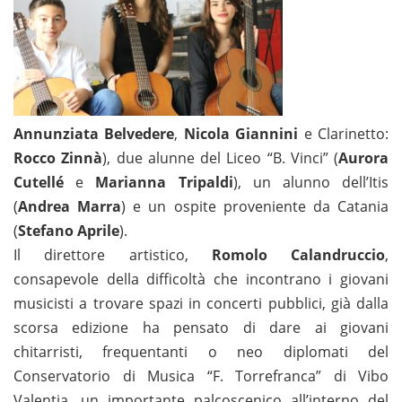
Annunziata Belvedere
,
Nicola Giannini
e Clarinetto:
Rocco
Zinnà
), due alunne del Liceo “B. Vinci” (
Aurora
Cutellé
e
Marianna Tripaldi
), un alunno dell’Itis
(
Andrea Marra
) e un ospite proveniente da Catania
(
Stefano Aprile
).
Il direttore artistico,
Romolo Calandruccio
,
consapevole della difficoltà che incontrano i giovani
musicisti a trovare spazi in concerti pubblici, già dalla
scorsa edizione ha pensato di dare ai giovani
chitarristi, frequentanti o neo diplomati del
Conservatorio di Musica “F. Torrefranca” di Vibo
Valentia, un importante palcoscenico all’interno del