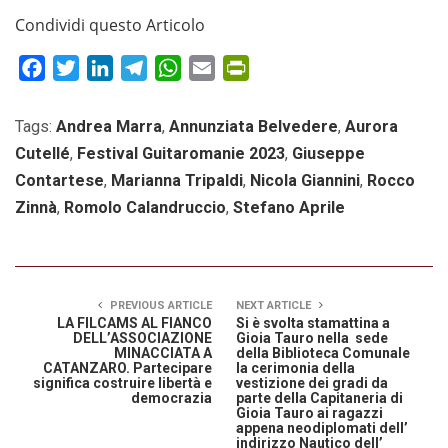
Condividi questo Articolo
Facebook
Twitter
LinkedIn
Telegram
WhatsApp
Email
PrintFriendly
Tags:
Andrea Marra
,
Annunziata Belvedere
,
Aurora
Cutellé
,
Festival Guitaromanie 2023
,
Giuseppe
Contartese
,
Marianna Tripaldi
,
Nicola Giannini
,
Rocco
Zinnà
,
Romolo Calandruccio
,
Stefano Aprile
PREVIOUS ARTICLE
NEXT ARTICLE
LA FILCAMS AL FIANCO
Si è svolta stamattina a
DELL’ASSOCIAZIONE
Gioia Tauro nella sede
MINACCIATA A
della Biblioteca Comunale
CATANZARO. Partecipare
la cerimonia della
significa costruire libertà e
vestizione dei gradi da
democrazia
parte della Capitaneria di
Gioia Tauro ai ragazzi
appena neodiplomati dell’
indirizzo Nautico dell’