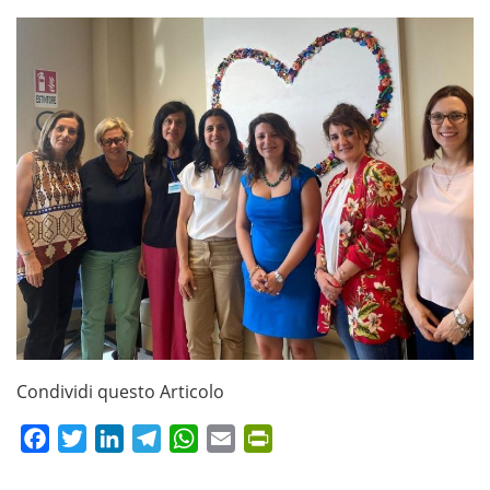
Condividi questo Articolo
Facebook
Twitter
LinkedIn
Telegram
WhatsApp
Email
PrintFriendly