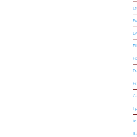
Es
E
Ev
Fi
Fo
Fr
Fr
Gi
I 
Io
It