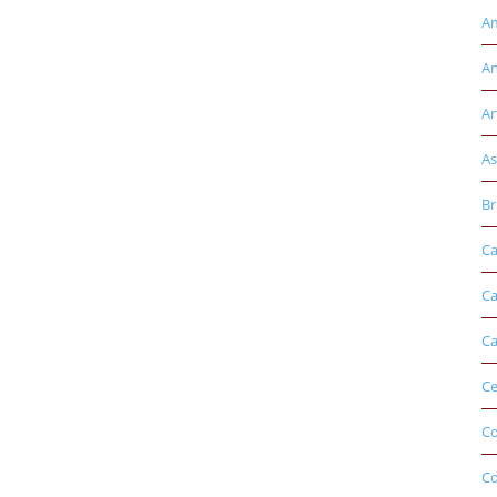
Am
An
Ar
As
Br
Ca
Ca
Ca
Ce
Co
C