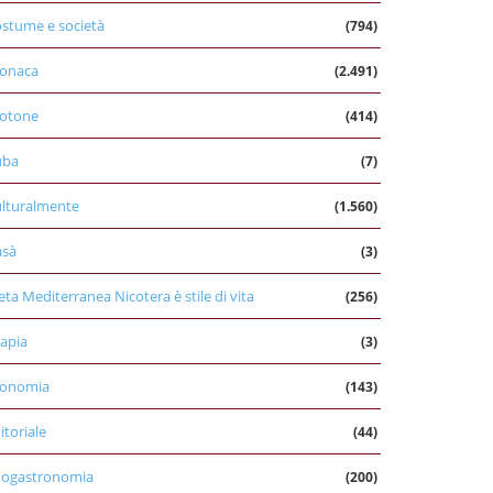
stume e società
(794)
onaca
(2.491)
otone
(414)
uba
(7)
lturalmente
(1.560)
asà
(3)
eta Mediterranea Nicotera è stile di vita
(256)
apia
(3)
conomia
(143)
itoriale
(44)
nogastronomia
(200)