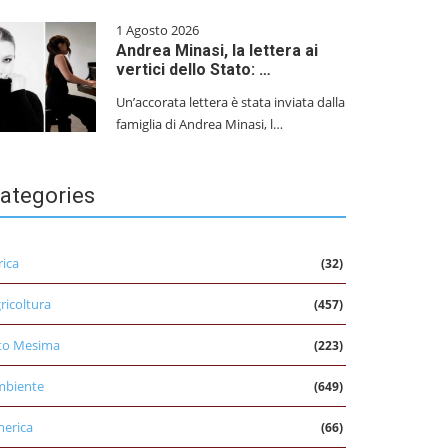
1 Agosto 2026
Andrea Minasi, la lettera ai
vertici dello Stato: …
Un’accorata lettera è stata inviata dalla
famiglia di Andrea Minasi, l…
ategories
rica
(32)
ricoltura
(457)
to Mesima
(223)
mbiente
(649)
erica
(66)