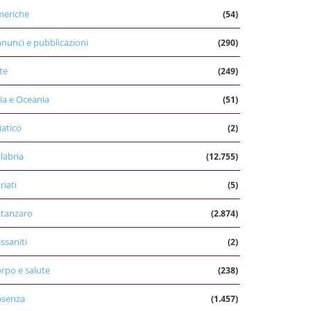
eriche
(54)
nunci e pubblicazioni
(290)
te
(249)
ia e Oceania
(51)
iatico
(2)
labria
(12.755)
riati
(5)
tanzaro
(2.874)
ssaniti
(2)
rpo e salute
(238)
osenza
(1.457)