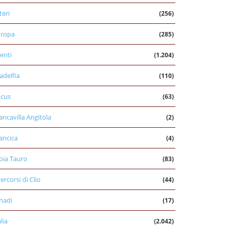
teri
(256)
uropa
(285)
enti
(1.204)
ladelfia
(110)
cus
(63)
ancavilla Angitola
(2)
ancica
(4)
oia Tauro
(83)
percorsi di Clio
(44)
nadi
(17)
alia
(2.042)