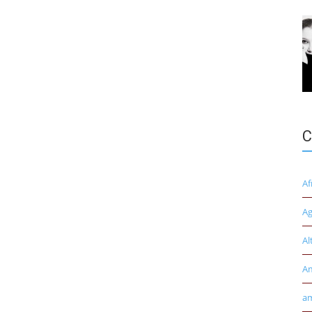
C
Af
Ag
Al
A
am