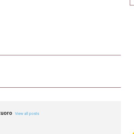
for
tuoro
View all posts