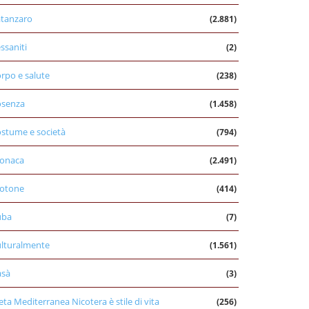
tanzaro
(2.881)
ssaniti
(2)
rpo e salute
(238)
osenza
(1.458)
stume e società
(794)
onaca
(2.491)
otone
(414)
uba
(7)
lturalmente
(1.561)
asà
(3)
eta Mediterranea Nicotera è stile di vita
(256)