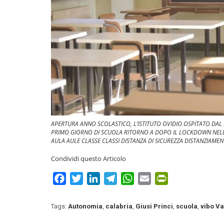
APERTURA ANNO SCOLASTICO, L’ISTITUTO OVIDIO OSPITATO DAL M
PRIMO GIORNO DI SCUOLA RITORNO A DOPO IL LOCKDOWN NEL
AULA AULE CLASSE CLASSI DISTANZA DI SICUREZZA DISTANZIAME
Condividi questo Articolo
Facebook
Twitter
LinkedIn
Telegram
WhatsApp
Email
PrintFriendly
Tags:
Autonomia
,
calabria
,
Giusi Princi
,
scuola
,
vibo Va