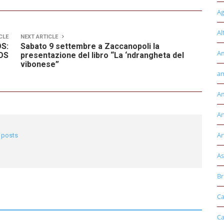
Ag
Al
CLE
NEXT ARTICLE
S:
Sabato 9 settembre a Zaccanopoli la
A
OS
presentazione del libro “La ‘ndrangheta del
vibonese”
am
Am
An
Ar
l posts
As
Br
Ca
Ca