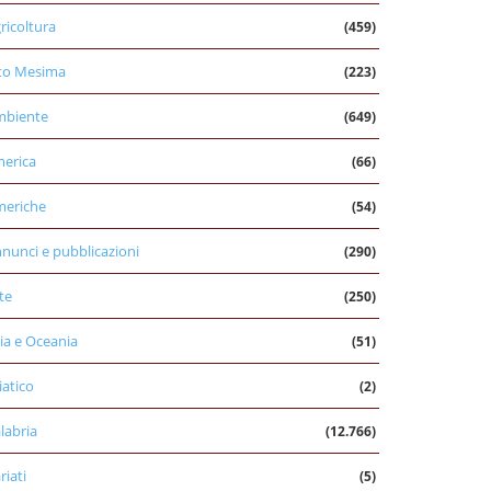
ricoltura
(459)
to Mesima
(223)
mbiente
(649)
erica
(66)
eriche
(54)
nunci e pubblicazioni
(290)
te
(250)
ia e Oceania
(51)
iatico
(2)
labria
(12.766)
riati
(5)