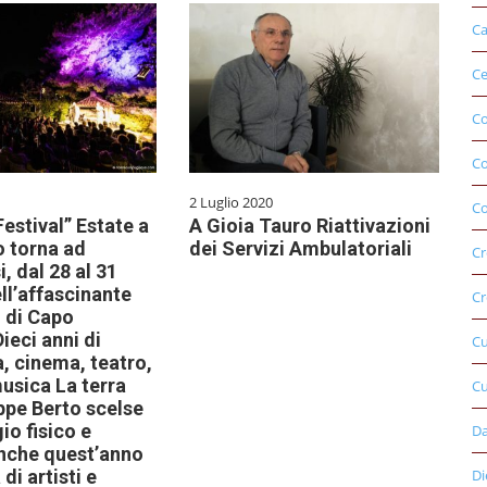
Ca
Ce
Co
C
2 Luglio 2020
Co
Festival” Estate a
A Gioia Tauro Riattivazioni
o torna ad
dei Servizi Ambulatoriali
Cr
, dal 28 al 31
ll’affascinante
Cr
 di Capo
ieci anni di
C
a, cinema, teatro,
usica La terra
Cu
ppe Berto scelse
io fisico e
D
nche quest’anno
Di
 di artisti e