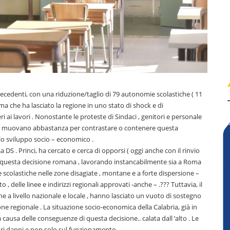
 precedenti, con una riduzione/taglio di 79 autonomie scolastiche ( 11
ma che ha lasciato la regione in uno stato di shock e di
i ai lavori . Nonostante le proteste di Sindaci , genitori e personale
n si muovano abbastanza per contrastare o contenere questa
 lo sviluppo socio – economico .
 DS . Princi, ha cercato e cerca di opporsi ( oggi anche con il rinvio
e a questa decisione romana , lavorando instancabilmente sia a Roma
scolastiche nelle zone disagiate , montane e a forte dispersione –
o , delle linee e indirizzi regionali approvati -anche – .??? Tuttavia, il
anche a livello nazionale e locale , hanno lasciato un vuoto di sostegno
ione regionale . La situazione socio-economica della Calabria, già in
causa delle conseguenze di questa decisione.. calata dall ‘alto . Le
iori danni e non solo sul funzionamento.