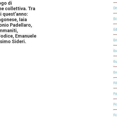
ogo di
Dr
ne collettiva. Tra
 di quest’anno:
E
agonese, Iaia
onio Padellaro,
Ed
mmaniti,
Jodice, Emanuele
E
simo Sideri.
Es
E
Ev
Fi
Fo
Fr
Fr