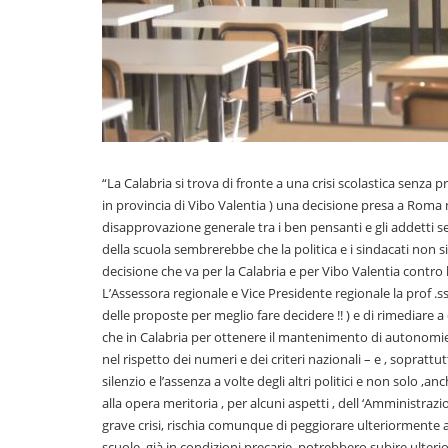
“La Calabria si trova di fronte a una crisi scolastica senza
in provincia di Vibo Valentia ) una decisione presa a Roma 
disapprovazione generale tra i ben pensanti e gli addetti ser
della scuola sembrerebbe che la politica e i sindacati no
decisione che va per la Calabria e per Vibo Valentia contro
L’Assessora regionale e Vice Presidente regionale la prof .ssa
delle proposte per meglio fare decidere !! ) e di rimediar
che in Calabria per ottenere il mantenimento di autonomie 
nel rispetto dei numeri e dei criteri nazionali – e , soprattutt
silenzio e l’assenza a volte degli altri politici e non solo ,
alla opera meritoria , per alcuni aspetti , dell ‘Amministraz
grave crisi, rischia comunque di peggiorare ulteriormente a 
scuole, già in condizioni precarie, potrebbero subire ulter