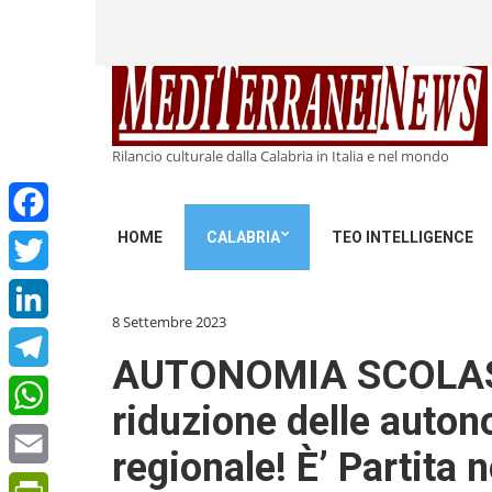
Rilancio culturale dalla Calabria in Italia e nel mondo
HOME
CALABRIA
TEO INTELLIGENCE
Facebook
Twitter
8 Settembre 2023
LinkedIn
AUTONOMIA SCOLASTICA
Telegram
riduzione delle autono
WhatsApp
regionale! È’ Partita 
Email