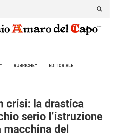
Search
for:
RUBRICHE
EDITORIALE
risi: la drastica
hio serio l’istruzione
la macchina del