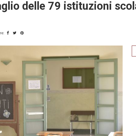
lio delle 79 istituzioni scol
re:
Se
for