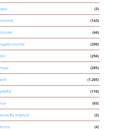
apia
(3)
conomia
(143)
itoriale
(44)
nogastronomia
(200)
teri
(256)
uropa
(285)
enti
(1.205)
ladelfia
(110)
cus
(63)
ancavilla Angitola
(2)
ancica
(4)