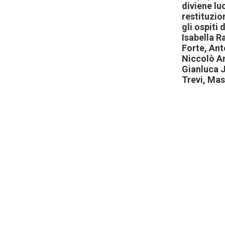
diviene lu
restituzio
gli ospiti
Isabella R
Forte, Ant
Niccolò A
Gianluca 
Trevi, Mas