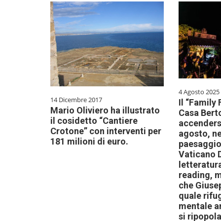
4 Agosto 2025
14 Dicembre 2017
Il “Family 
Mario Oliviero ha illustrato
Casa Bert
il cosidetto “Cantiere
accendersi
Crotone” con interventi per
agosto, ne
181 milioni di euro.
paesaggio
Vaticano D
letteratur
reading, m
che Giuse
quale rifug
mentale a
si ripopola