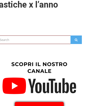
astiche x l’anno
arch
SEARCH
: