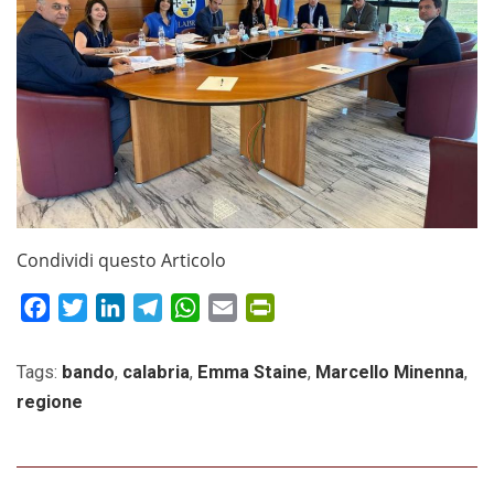
Condividi questo Articolo
Facebook
Twitter
LinkedIn
Telegram
WhatsApp
Email
PrintFriendly
Tags:
bando
,
calabria
,
Emma Staine
,
Marcello Minenna
,
regione