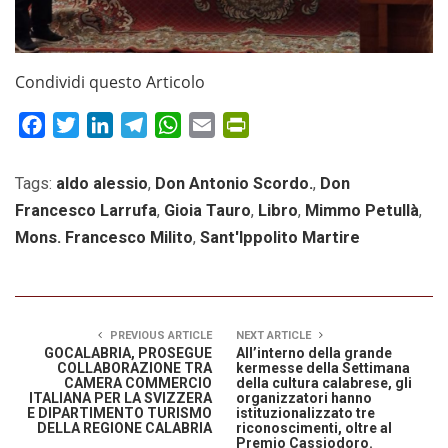
Condividi questo Articolo
Facebook
Twitter
LinkedIn
Telegram
WhatsApp
Email
PrintFriendly
Tags:
aldo alessio
,
Don Antonio Scordo.
,
Don
Francesco Larrufa
,
Gioia Tauro
,
Libro
,
Mimmo Petullà
,
Mons. Francesco Milito
,
Sant'Ippolito Martire
PREVIOUS ARTICLE
NEXT ARTICLE
GOCALABRIA, PROSEGUE
All’interno della grande
COLLABORAZIONE TRA
kermesse della Settimana
CAMERA COMMERCIO
della cultura calabrese, gli
ITALIANA PER LA SVIZZERA
organizzatori hanno
E DIPARTIMENTO TURISMO
istituzionalizzato tre
DELLA REGIONE CALABRIA
riconoscimenti, oltre al
Premio Cassiodoro.