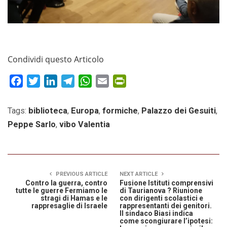
Condividi questo Articolo
Facebook
Twitter
LinkedIn
Telegram
WhatsApp
Email
PrintFriendly
Tags:
biblioteca
,
Europa
,
formiche
,
Palazzo dei Gesuiti
,
Peppe Sarlo
,
vibo Valentia
PREVIOUS ARTICLE
NEXT ARTICLE
Contro la guerra, contro
Fusione Istituti comprensivi
tutte le guerre Fermiamo le
di Taurianova ? Riunione
stragi di Hamas e le
con dirigenti scolastici e
rappresaglie di Israele
rappresentanti dei genitori.
Il sindaco Biasi indica
come scongiurare l’ipotesi: