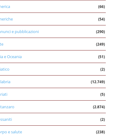
erica
(66)
eriche
(54)
nunci e pubblicazioni
(290)
te
(249)
ia e Oceania
(51)
iatico
(2)
labria
(12.749)
riati
(5)
tanzaro
(2.874)
ssaniti
(2)
rpo e salute
(238)