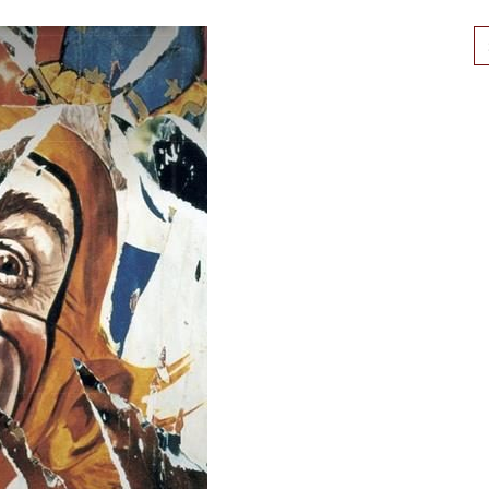
Se
for