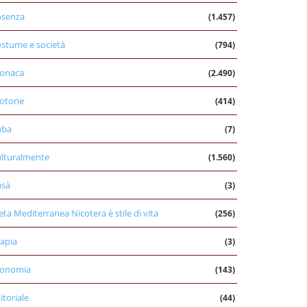
osenza
(1.457)
stume e società
(794)
onaca
(2.490)
otone
(414)
uba
(7)
lturalmente
(1.560)
asà
(3)
eta Mediterranea Nicotera è stile di vita
(256)
apia
(3)
conomia
(143)
itoriale
(44)