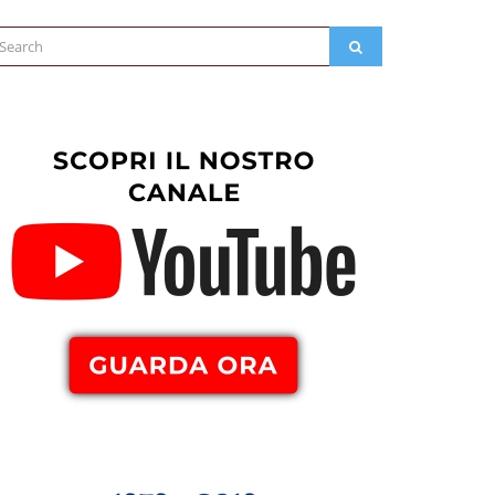
arch
SEARCH
: