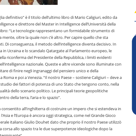
 definitivo” è il titolo dell’ultimo libro di Mario Caligiuri, edito da
elligence e direttore del Master in Intelligence dell’Università della
l libro: “Le tecnologie rappresentano un formidabile strumento di
mente, oltre la quale non c’è altro. Per capire quello che sta
i. Di conseguenza, il metodo dell’intelligence diventa decisivo. In
 in Ucraina e lo scandalo Qatargate al Parlamento europeo, le
lla riconferma del Presidente della Repubblica, i limiti evidenti
dell’intelligence nazionale. Queste e altre vicende sono illuminate con
are di finire negli ingranaggi del pensiero unico e della
 Roma e poi a Venezia. “Il nostro Paese – sostiene Caligiuri – deve a
o studio dei fattori di potenza di uno Stato che tengono conto, nella
tualità dello scenario politico. Le principali teorie geopolitiche
ro della terra, l’aria e lo spazio”.
 ha consentito all’Inghilterra di costruire un impero che si estendeva in
 tra l’Asia e l’Europa è ancora oggi strategica, come nel Grande Gioco
nerale italiano Giulio Douhet dato che proprio il nostro Paese utilizzò
o; la corsa allo spazio tra le due superpotenze ideologiche dopo la
terminante”.