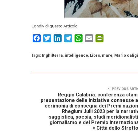
Condividi questo Articolo
Facebook
Twitter
LinkedIn
Telegram
WhatsApp
Email
PrintFriendly
Tags:
Inghilterra
,
intelligence
,
Libro
,
mare
,
Mario caligi
PREVIOUS ARTI
Reggio Calabria: conferenza sta
presentazione delle iniziative connesse a
cerimonia di consegna dei Premi nazion
Rhegium Julii 2023 per la narrati
saggistica, poesia, studi meridionalisti
giornalismo e del Premio internazion
« Città dello Stretto