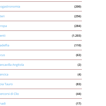
nogastronomia
(200)
teri
(256)
uropa
(284)
enti
(1.203)
ladelfia
(110)
cus
(63)
ancavilla Angitola
(2)
ancica
(4)
oia Tauro
(83)
percorsi di Clio
(44)
nadi
(17)