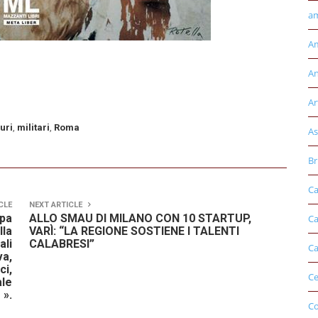
am
Am
An
Ar
uri
,
militari
,
Roma
As
Br
Ca
CLE
NEXT ARTICLE
mpa
ALLO SMAU DI MILANO CON 10 STARTUP,
Ca
lla
VARÌ: “LA REGIONE SOSTIENE I TALENTI
ali
CALABRESI”
Ca
va,
ci,
Ce
ale
 ».
Co