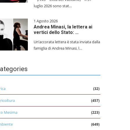
luglio 2026 sono stat…
1 Agosto 2026
Andrea Minasi, la lettera ai
vertici dello Stato: …
Un’accorata lettera è stata inviata dalla
famiglia di Andrea Minasi, l…
ategories
rica
(32)
ricoltura
(457)
to Mesima
(223)
mbiente
(649)