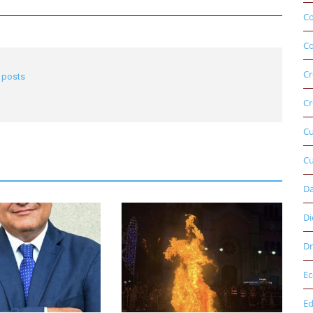
C
Co
Cr
l posts
Cr
C
Cu
D
Di
Dr
E
Ed