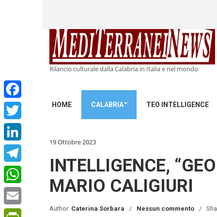
Rilancio culturale dalla Calabria in Italia e nel mondo
HOME
CALABRIA
TEO INTELLIGENCE
Facebook
Twitter
19 Ottobre 2023
LinkedIn
INTELLIGENCE, “GEO
Telegram
MARIO CALIGIURI
WhatsApp
Author:
Caterina Sorbara
Nessun commento
Sha
Email