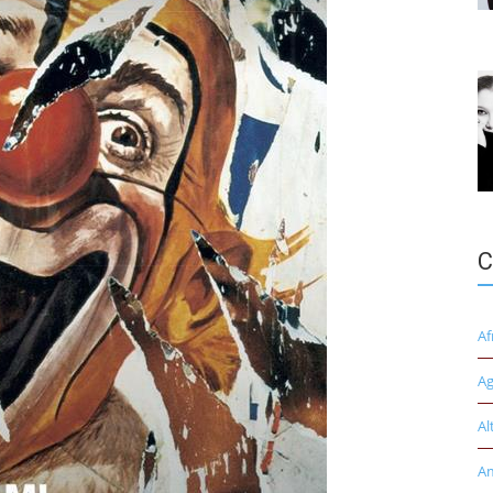
C
Af
Ag
Al
A