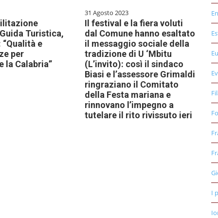
31 Agosto 2023
E
ilitazione
Il festival e la fiera voluti
Guida Turistica,
dal Comune hanno esaltato
Es
 “Qualità e
il messaggio sociale della
ze per
tradizione di U ‘Mbitu
E
e la Calabria”
(L’invito): così il sindaco
Ev
Biasi e l’assessore Grimaldi
ringraziano il Comitato
Fi
della Festa mariana e
rinnovano l’impegno a
Fo
tutelare il rito rivissuto ieri
Fr
Fr
Gi
I 
Io