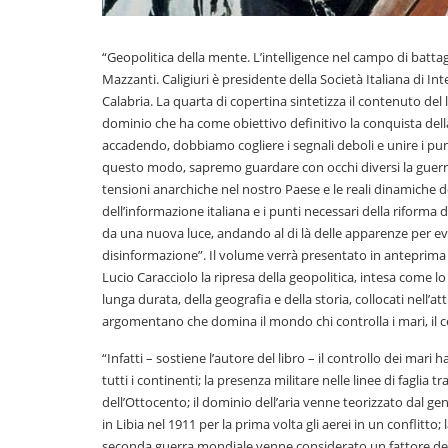
“Geopolitica della mente. L’intelligence nel campo di battaglia
Mazzanti. Caligiuri è presidente della Società Italiana di Int
Calabria. La quarta di copertina sintetizza il contenuto de
dominio che ha come obiettivo definitivo la conquista della 
accadendo, dobbiamo cogliere i segnali deboli e unire i punt
questo modo, sapremo guardare con occhi diversi la guerra
tensioni anarchiche nel nostro Paese e le reali dinamiche de
dell’informazione italiana e i punti necessari della riforma 
da una nuova luce, andando al di là delle apparenze per evit
disinformazione”. Il volume verrà presentato in anteprima a
Lucio Caracciolo la ripresa della geopolitica, intesa come l
lunga durata, della geografia e della storia, collocati nell’at
argomentano che domina il mondo chi controlla i mari, il cent
“Infatti – sostiene l’autore del libro – il controllo dei mari
tutti i continenti; la presenza militare nelle linee di faglia
dell’Ottocento; il dominio dell’aria venne teorizzato dal ge
in Libia nel 1911 per la prima volta gli aerei in un conflitt
seconda guerra mondiale venne considerato un fattore de