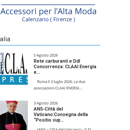
talia
5 Agosto 2026
Rete carburanti e Ddl
Concorrenza: CLAAI Energia
e…
​Roma li 3 luglio 2026, Le due
associazioni CLAAI ENERGI…
3 Agosto 2026
ANS-Città del
Vaticano:Consegna della
“Positio sup…
(ANS – Città del Vaticano) – Il 31