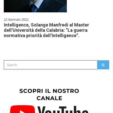
22 Gennaio 2022
Intelligence, Solange Manfredi al Master
dell’Università della Calabria: “La guerra
normativa priorità delI’Intelligence”.
Search
SEAR
for: