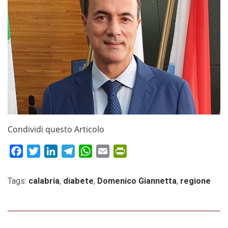
Condividi questo Articolo
Facebook
Twitter
LinkedIn
Telegram
WhatsApp
Email
PrintFriendly
Tags:
calabria
,
diabete
,
Domenico Giannetta
,
regione