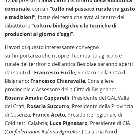
17.00
presso la
Sala Caffè Letterario della Biblioteca
comunale
, con un
“tuffo nel passato rurale tra gusto
e tradizioni”
, focus del tema che avrà al centro del
dibattito le
“colture biologiche e le tecniche di
produzioni al giorno d’oggi”
.
I lavori di questo interessante convegno
sull’importanza che ricopre il comparto agricolo e
rurale del territorio dell’antica Besidiae saranno aperti
dai saluti di:
Francesco Fucile
, Sindaco della Città di
Bisignano;
Francesco Chiaravalle
, Consigliere
provinciale e Assessore della Città di Bisignano;
Rosaria Amalia Capparelli
, Presidente del GAL Valle
del Crati;
Rosaria Succurro
, Presidente della Provincia
di Cosenza;
Franco Aceto
, Presidente regionale di
Coldiretti Calabria;
Luca Pignataro
, Presidente di CIA
(
Confederazione Italiana Agricoltori
) Calabria Nord.