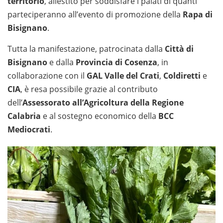
territorio
, allestito per soddisfare i palati di quanti
parteciperanno all’evento di promozione della
Rapa di
Bisignano
.
Tutta la manifestazione, patrocinata dalla
Città di
Bisignano
e dalla
Provincia di Cosenza
, in
collaborazione con il
GAL Valle del Crati
,
Coldiretti
e
CIA
, è resa possibile grazie al contributo
dell’
Assessorato all’Agricoltura della Regione
Calabria
e al sostegno economico della
BCC
Mediocrati
.