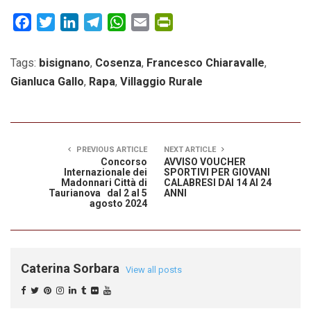
Facebook
Twitter
LinkedIn
Telegram
WhatsApp
Email
PrintFriendly
Tags:
bisignano
,
Cosenza
,
Francesco Chiaravalle
,
Gianluca Gallo
,
Rapa
,
Villaggio Rurale
PREVIOUS ARTICLE
NEXT ARTICLE
Concorso
AVVISO VOUCHER
Internazionale dei
SPORTIVI PER GIOVANI
Madonnari Città di
CALABRESI DAI 14 AI 24
Taurianova dal 2 al 5
ANNI
agosto 2024
Caterina Sorbara
View all posts