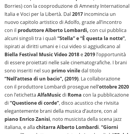
Borries) con la cooproduzione di Amnesty International
Italia e Voci per la Libertà. Dal
2017
incomincia un
nuovo capitolo artistico di Adolfo, grazie all’incontro
con il
produttore Alberto Lombardi,
con cui pubblica
alcuni singoli tra i quali
“Stella” e “È questa la notte”
,
ispirati ai diritti umani e i cui video si aggiudicano al
Biella Festival Music Video 2018
e
2019
l’opportunità
di essere proiettati nelle sale cinematografiche. I brani
sono inseriti nel suo
primo vinile
dal titolo
“Nell’attesa di un bacio”, (2019)
. La collaborazione
con il produttore Lombardi prosegue nell’
ottobre 2020
con l’etichetta
AlfaMusic
di
Roma
con la pubblicazione
di
“Questione di corde”
, disco acustico che rivisita
elegantemente brani della musica d’autore, con al
piano
Enrico Zanisi
, noto musicista della scena jazz
italiana, e alla
chitarra Alberto Lombardi
.
“Giorni