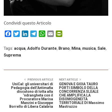
Condividi questo Articolo
Facebook
Twitter
LinkedIn
Telegram
WhatsApp
Email
PrintFriendly
Tags:
acqua
,
Adolfo Durante
,
Brano
,
Mina
,
musica
,
Sale
,
Suprema
PREVIOUS ARTICLE
NEXT ARTICLE
UniCal: gli universitari di
GENOVA E GIOIA TAURO
Pedagogia dell’Antimafia
PORTI SIMBOLO DELLA
discutono di lotta alla
CONCORRENZA SLEALE
’ndrangheta con il
CHE AMPLIFICA LA
Procuratore Marisa
DISOMOGENEITÀ
Manzini e Giuseppe
TERRITORIALE DI Massimo
Borrello di Libera Calabria
Mastruzzo