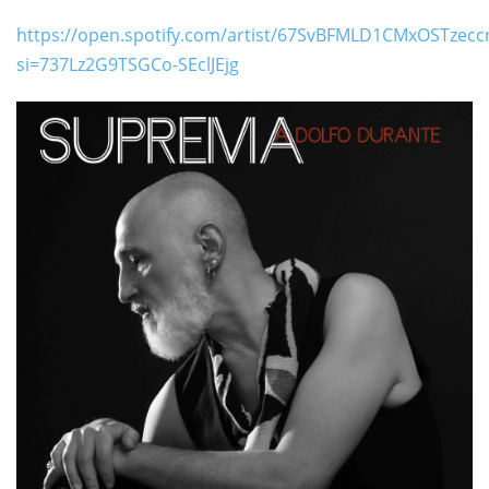
https://open.spotify.com/artist/67SvBFMLD1CMxOSTzecc
si=737Lz2G9TSGCo-SEclJEjg