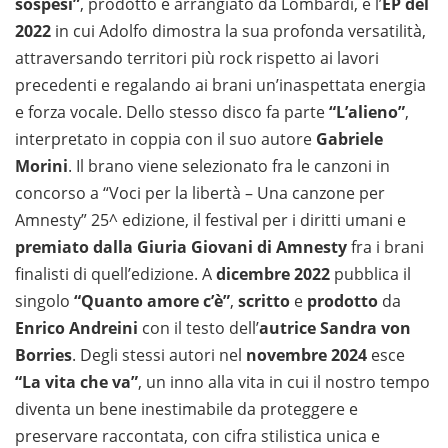
sospesi”
, prodotto e arrangiato da Lombardi, è l’
EP del
2022
in cui Adolfo dimostra la sua profonda versatilità,
attraversando territori più rock rispetto ai lavori
precedenti e regalando ai brani un’inaspettata energia
e forza vocale. Dello stesso disco fa parte
“L’alieno”
,
interpretato in coppia con il suo autore
Gabriele
Morini
. Il brano viene selezionato fra le canzoni in
concorso a “Voci per la libertà – Una canzone per
Amnesty” 25^ edizione, il festival per i diritti umani e
premiato dalla Giuria Giovani di Amnesty
fra i brani
finalisti di quell’edizione. A
dicembre 2022
pubblica il
singolo
“Quanto amore c’è”
,
scritto
e
prodotto
da
Enrico Andreini
con il testo dell’
autrice Sandra von
Borries
. Degli stessi autori nel
novembre 2024
esce
“La vita che va”
, un inno alla vita in cui il nostro tempo
diventa un bene inestimabile da proteggere e
preservare raccontata, con cifra stilistica unica e