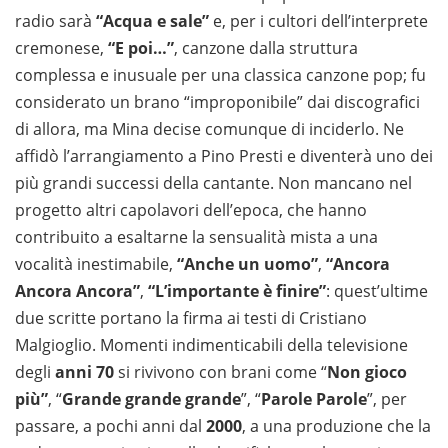
radio sarà
“Acqua e sale”
e, per i cultori dell’interprete
cremonese,
“E poi…”
, canzone dalla struttura
complessa e inusuale per una classica canzone pop; fu
considerato un brano “improponibile” dai discografici
di allora, ma Mina decise comunque di inciderlo. Ne
affidò l’arrangiamento a Pino Presti e diventerà uno dei
più grandi successi della cantante. Non mancano nel
progetto altri capolavori dell’epoca, che hanno
contribuito a esaltarne la sensualità mista a una
vocalità inestimabile,
“Anche un uomo”
,
“Ancora
Ancora Ancora”
,
“L’importante è finire”
: quest’ultime
due scritte portano la firma ai testi di Cristiano
Malgioglio. Momenti indimenticabili della televisione
degli
anni 70
si rivivono con brani come “
Non gioco
più”
, “
Grande grande grande
”, “
Parole Parole
”, per
passare, a pochi anni dal
2000
, a una produzione che la