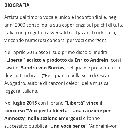
BIOGRAFIA
Artista dal timbro vocale unico e inconfondibile, negli
anni 2000 consolida la sua esperienza sui palchi di tutta
Italia con progetti trasversali tra il jazz e il rock puro,
vincendo numerosi concorsi per voci emergenti.
Nell’aprile 2015 esce il suo primo disco di inediti
“Lib
ert
à”
,
scritto
e
prodotto
da
Enrico Andreini
con i
testi
di
Sandra von Borries
, nel quale è presente uno
degli ultimi brani (“Per quanto bella sei”) di Oscar
Avogadro, autore di canzoni celebri della musica
leggera italiana.
Nel
luglio 2015
con il brano
“Libertà” vince il
concorso “Voci per la libertà – Una canzone per
Amnesty” nella sezione Emergenti
e l’anno
successivo pubblica
“Una voce per te”
(Andreini-von