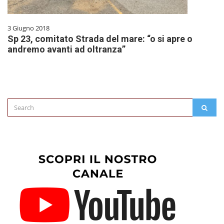
3 Giugno 2018
Sp 23, comitato Strada del mare: “o si apre o
andremo avanti ad oltranza”
Search
SEAR
for: