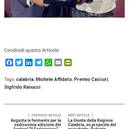
Condividi questo Articolo
Facebook
Twitter
LinkedIn
Telegram
WhatsApp
Email
PrintFriendly
Tags:
calabria
,
Michele Affidato
,
Premio Caccuri
,
Sigfrido Ranucci
PREVIOUS ARTICLE
NEXT ARTICLE
Augusta in fermento per la
La Giunta della Regione
sedicesima edizione del
Calabria, su proposta del
festival “Il Federiciano”.
presidente, Roberto