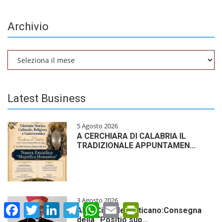
Archivio
Archivio
Latest Business
5 Agosto 2026
A CERCHIARA DI CALABRIA IL
TRADIZIONALE APPUNTAMEN…
3 Agosto 2026
Facebook
Twitter
LinkedIn
Telegram
WhatsApp
Email
PrintFriendly
ANS-Città del Vaticano:Consegna
della “Positio sup…