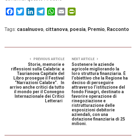
Facebook
Twitter
LinkedIn
Telegram
WhatsApp
Email
PrintFriendly
Tags:
casalnuovo
,
cittanova
,
poesia
,
Premio
,
Racconto
PREVIOUS ARTICLE
NEXT ARTICLE
Storie, memorie e
Sostenere le aziende
riflessioni sulla Calabria: a
agricole migliorando la
Taurianova Capitale del
loro struttura finanziaria. È
Libro prosegue il Festival
l’obiettivo che la Regione ha
“Narrazioni Calabre”. In
deciso di perseguire
arrivo anche critici da tutto
attraverso l’istituzione del
il mondo per il Convegno
fondo Finagri, destinato a
Internazionale dei Critici
favorire operazione di
Letterari
rinegoziazione e
ristrutturazione delle
esposizioni debitorie
aziendali, con una
dotazione finanziaria di 25
milioni.