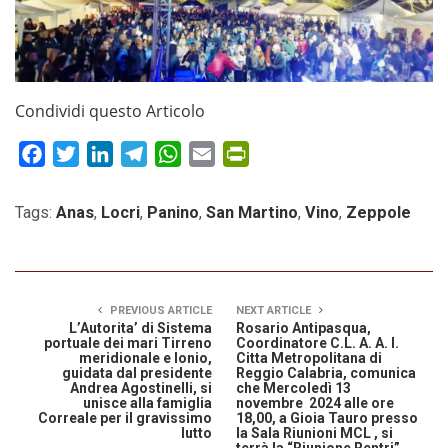
Condividi questo Articolo
Facebook
Twitter
LinkedIn
Telegram
WhatsApp
Email
PrintFriendly
Tags:
Anas
,
Locri
,
Panino
,
San Martino
,
Vino
,
Zeppole
PREVIOUS ARTICLE
NEXT ARTICLE
L’Autorita’ di Sistema
Rosario Antipasqua,
portuale dei mari Tirreno
Coordinatore C.L. A. A. I.
meridionale e Ionio,
Citta Metropolitana di
guidata dal presidente
Reggio Calabria, comunica
Andrea Agostinelli, si
che Mercoledì 13
unisce alla famiglia
novembre 2024 alle ore
Correale per il gravissimo
18,00, a Gioia Tauro presso
lutto
la Sala Riunioni MCL , si
terrà la “Riunione Rentri”