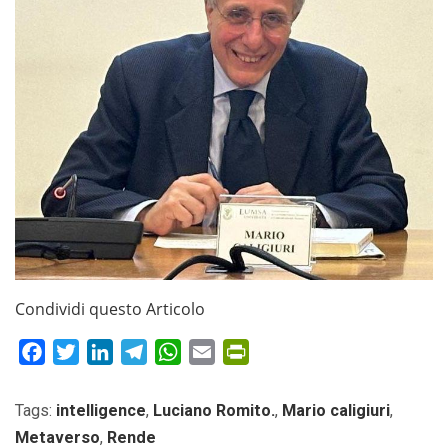
Condividi questo Articolo
Facebook
Twitter
LinkedIn
Telegram
WhatsApp
Email
PrintFriendly
Tags:
intelligence
,
Luciano Romito.
,
Mario caligiuri
,
Metaverso
,
Rende