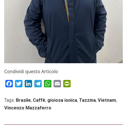
Condividi questo Articolo
Facebook
Twitter
LinkedIn
Telegram
WhatsApp
Email
PrintFriendly
Tags:
Brasile
,
Caffè
,
gioiosa ionica
,
Tazzina
,
Vietnam
,
Vincenzo Mazzaferro