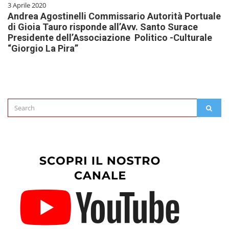
3 Aprile 2020
Andrea Agostinelli Commissario Autorità Portuale
di Gioia Tauro risponde all’Avv. Santo Surace
Presidente dell’Associazione Politico -Culturale
“Giorgio La Pira”
Search
SEAR
for: