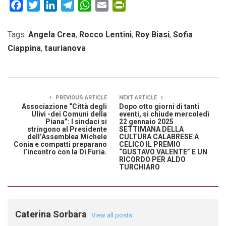
Facebook
Twitter
LinkedIn
Telegram
WhatsApp
Email
PrintFriendly
Tags:
Angela Crea
,
Rocco Lentini
,
Roy Biasi
,
Sofia
Ciappina
,
taurianova
PREVIOUS ARTICLE
NEXT ARTICLE
Associazione “Città degli
Dopo otto giorni di tanti
Ulivi -dei Comuni della
eventi, si chiude mercoledì
Piana”: I sindaci si
22 gennaio 2025
stringono al Presidente
SETTIMANA DELLA
dell’Assemblea Michele
CULTURA CALABRESE A
Conia e compatti preparano
CELICO IL PREMIO
l’incontro con la Di Furia.
“GUSTAVO VALENTE” E UN
RICORDO PER ALDO
TURCHIARO
Caterina Sorbara
View all posts