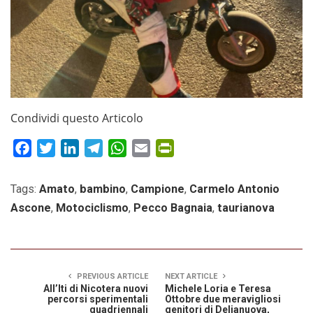
Condividi questo Articolo
Facebook
Twitter
LinkedIn
Telegram
WhatsApp
Email
PrintFriendly
Tags:
Amato
,
bambino
,
Campione
,
Carmelo Antonio
Ascone
,
Motociclismo
,
Pecco Bagnaia
,
taurianova
PREVIOUS ARTICLE
NEXT ARTICLE
All’Iti di Nicotera nuovi
Michele Loria e Teresa
percorsi sperimentali
Ottobre due meravigliosi
quadriennali
genitori di Delianuova,