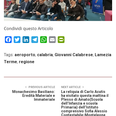
Condividi questo Articolo
Facebook
Twitter
LinkedIn
Telegram
WhatsApp
Email
PrintFriendly
Tags:
aeroporto
,
calabria
,
Giovanni Calabrese
,
Lamezia
Terme
,
regione
PREVIOUS ARTICLE
NEXT ARTICLE
Monachesimo Basiliano:
La reliquia di Carlo Acutis
Eredità Materiale e
ha visitato questa mattina il
Immateriale
Plesso di Amato(Scuola
dell’Infanzia e scuola
Primaria) dell’Istituto
comprensivo Sofia Alessio
Contestabile-Monteleone