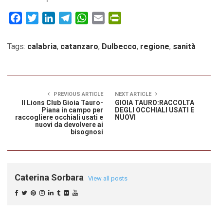
Facebook
Twitter
LinkedIn
Telegram
WhatsApp
Email
PrintFriendly
Tags:
calabria
,
catanzaro
,
Dulbecco
,
regione
,
sanità
PREVIOUS ARTICLE
NEXT ARTICLE
Il Lions Club Gioia Tauro-
GIOIA TAURO:RACCOLTA
Piana in campo per
DEGLI OCCHIALI USATI E
raccogliere occhiali usati e
NUOVI
nuovi da devolvere ai
bisognosi
Caterina Sorbara
View all posts