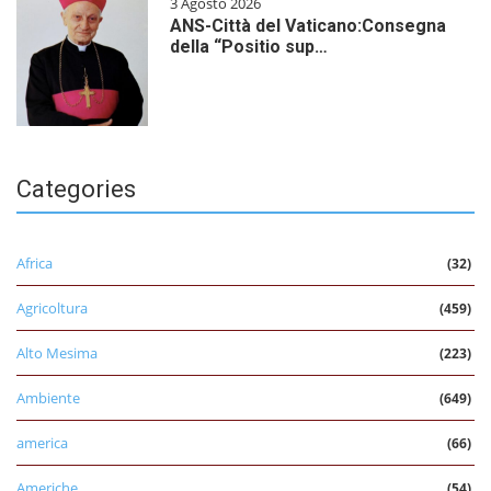
3 Agosto 2026
ANS-Città del Vaticano:Consegna
della “Positio sup…
Categories
Africa
(32)
Agricoltura
(459)
Alto Mesima
(223)
Ambiente
(649)
america
(66)
Americhe
(54)